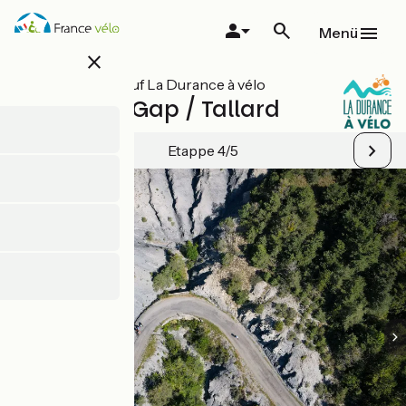
Direkt
zum
Menü
Inhalt
close
Alle Etappen auf La Durance à vélo
Chorges / Gap / Tallard
Etappe 4/5