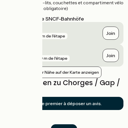
Avec voiture-lits, couchettes et compartiment vélo
(réservation obligatoire)
Nächstgelegene SNCF-Bahnhöfe
Gap
Join
gare
141 m de l'étape
Chorges
Join
gare
249 m de l'étape
Bahnhöfe in der Nähe auf der Karte anzeigen
Bewertungen zu Chorges / Gap /
Tallard
Soyez le premier à déposer un avis.