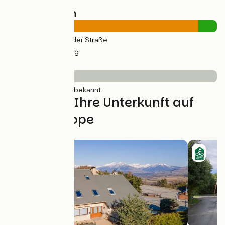
Straßentypen
32km
(91%) Auf der Straße
3km
(9%) Radweg
Belag
36km
(100%) Unbekannt
Finden Sie Ihre Unterkunft auf
dieser Etappe