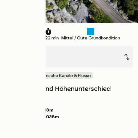
36 km
2 h 22 min
Mittel / Gute Grundkondition
Chorges
Tallard
Berge
Malerische Kanäle & Flüsse
Steigungen und Höhenunterschied
Anstiege:
460m
Abstiege:
708m
Tiefster Punkt:
618m
Höchster Punkt:
1038m