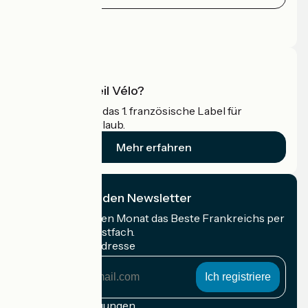
Pressebereich
Profi-Bereich
Was ist Accueil Vélo?
Accueil Vélo ist das 1. französische Label für
Radfahrer im Urlaub.
Mehr erfahren
Ich abonniere den Newsletter
Erhalten Sie jeden Monat das Beste Frankreichs per
Rad in Ihrem Postfach.
Meine E-Mail-Adresse
Meine
E-
Mail-
Anmeldebedingungen