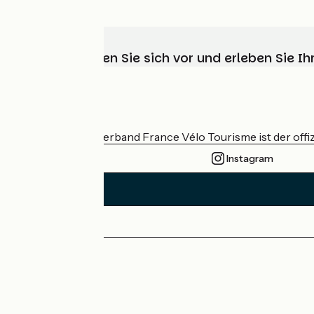
Wählen, bereiten Sie sich vor und erleben Sie 
Wer sind wir?
Der nationale Verband France Vélo Tourisme ist der offiz
Instagram
Pressebereich
Profi-Bereich