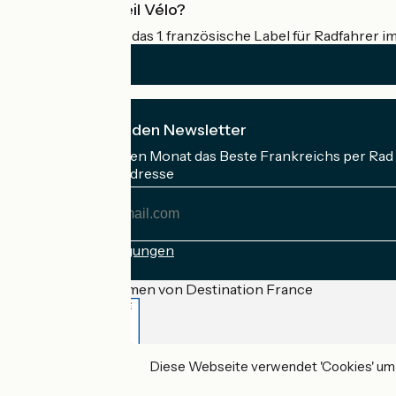
Was ist Accueil Vélo?
Accueil Vélo ist das 1. französische Label für Radfahrer i
Ich abonniere den Newsletter
Erhalten Sie jeden Monat das Beste Frankreichs per Rad 
Meine E-Mail-Adresse
Meine
E-
Mail-
Anmeldebedingungen
Adresse
Gefördert im Rahmen von Destination France
Diese Webseite verwendet 'Cookies' um I
Accueil Vélo Pro
Kontakt