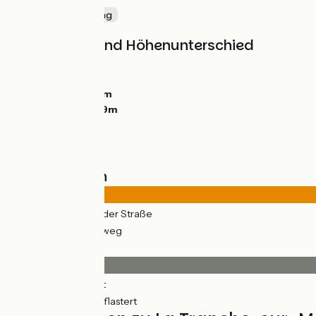
Die Küste entlang
Steigungen und Höhenunterschied
Anstiege:
0m
Abstiege:
0m
Tiefster Punkt:
0m
Höchster Punkt:
9m
Straßentypen
22km
(47%) Auf der Straße
25km
(53%) Radweg
Belag
41km
(89%) Glatt
5km
(11%) Ungepflastert