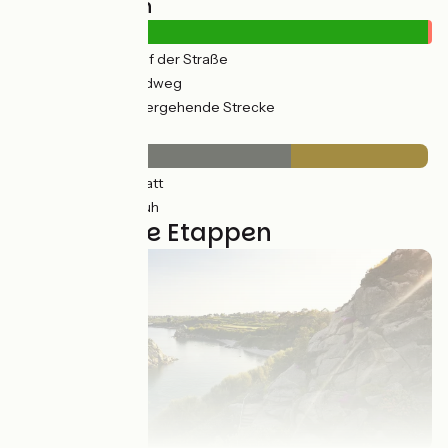
Straßentypen
307km
(24%) Auf der Straße
971km
(76%) Radweg
13km
(1%) Vorübergehende Strecke
Belag
843km
(66%) Glatt
412km
(33%) Rauh
38 genutzte Etappen