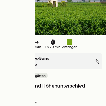
20 km
1 h 20 min
Anfänger
Montalivet-les-Bains
Hourtin-Plage
Mitten in den Weingärten
Steigungen und Höhenunterschied
Anstiege:
20m
Abstiege:
10m
Tiefster Punkt:
8m