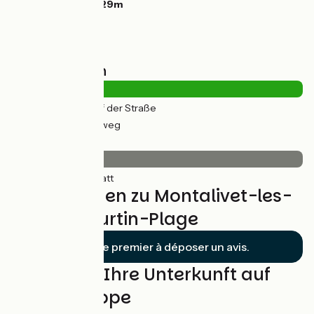
Höchster Punkt:
29m
Straßentypen
0.62km
(3%) Auf der Straße
19km
(97%) Radweg
Belag
20km
(100%) Glatt
Bewertungen zu Montalivet-les-
Bains / Hourtin-Plage
Soyez le premier à déposer un avis.
Finden Sie Ihre Unterkunft auf
dieser Etappe