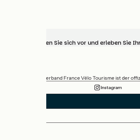
Wählen, bereiten Sie sich vor und erleben Sie 
Wer sind wir?
Der nationale Verband France Vélo Tourisme ist der offiz
Instagram
Pressebereich
Profi-Bereich