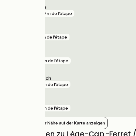
Biganos Facture
gare
920 m de l'étape
Le Teich
gare
1 km de l'étape
Gujan-Mestras
gare
2 km de l'étape
La Teste-de-Buch
gare
3 km de l'étape
La Hume
gare
3 km de l'étape
Bahnhöfe in der Nähe auf der Karte anzeigen
Bewertungen zu Lège-Cap-Ferret 