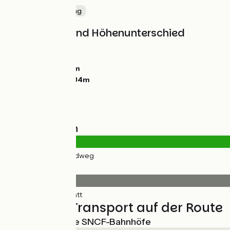
Die Küste entlang
Steigungen und Höhenunterschied
Anstiege:
74m
Abstiege:
52m
Tiefster Punkt:
3m
Höchster Punkt:
34m
Straßentypen
42km
(100%) Radweg
Belag
42km
(100%) Glatt
Züge und Transport auf der Route
Nächstgelegene SNCF-Bahnhöfe