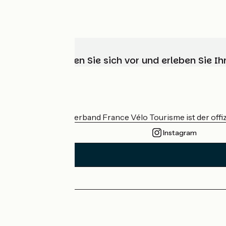
Wählen, bereiten Sie sich vor und erleben Sie 
Wer sind wir?
Der nationale Verband France Vélo Tourisme ist der offiz
Instagram
Pressebereich
Profi-Bereich