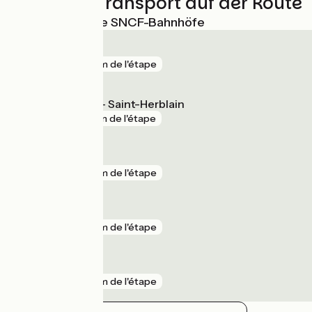
Züge und Transport auf der Route
Nächstgelegene SNCF-Bahnhöfe
Couëron
gare
2 km de l'étape
La Basse Indre - Saint-Herblain
gare
3 km de l'étape
Donges
gare
4 km de l'étape
Penhoët
gare
4 km de l'étape
Bouaye
gare
4 km de l'étape