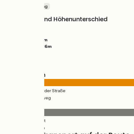
Die Küste entlang
Steigungen und Höhenunterschied
Anstiege:
20m
Abstiege:
20m
Tiefster Punkt:
0m
Höchster Punkt:
16m
Straßentypen
26km
(70%) Auf der Straße
11km
(30%) Radweg
Belag
23km
(62%) Glatt
14km
(38%) Rauh