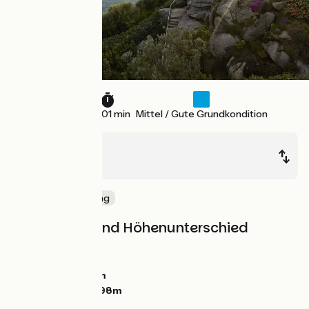
33 km
2 h 01 min
Mittel / Gute Grundkondition
Roscoff
Morlaix
Die Küste entlang
Steigungen und Höhenunterschied
Anstiege:
296m
Abstiege:
291m
Tiefster Punkt:
1m
Höchster Punkt:
98m