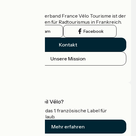
Wer sind wir?
Der nationale Verband France Vélo Tourisme ist der
offizielle Leitfaden für Radtourismus in Frankreich.
Instagram
Facebook
Kontakt
Unsere Mission
Pressebereich
Profi-Bereich
Was ist Accueil Vélo?
Accueil Vélo ist das 1. französische Label für
Radfahrer im Urlaub.
Mehr erfahren