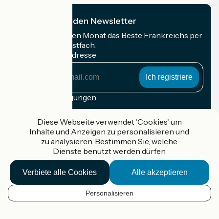
Ich abonniere den Newsletter
Erhalten Sie jeden Monat das Beste Frankreichs per
Rad in Ihrem Postfach.
Meine E-Mail-Adresse
Meine
E-
Mail-
Anmeldebedingungen
Adresse
Gefördert im Rahmen von Destination France
Diese Webseite verwendet 'Cookies' um
Inhalte und Anzeigen zu personalisieren und
zu analysieren. Bestimmen Sie, welche
Dienste benutzt werden dürfen
Accueil Vélo Pro
Verbiete alle Cookies
Alle akzeptieren
Kontakt
Rechtliche Informationen
Kontakt
Personalisieren
DE
Privacy policy
Réalisation :
StudioJuillet
et
France Vélo Tourisme