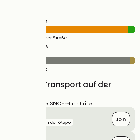
Straßentypen
31km
(95%) Auf der Straße
2km
(5%) Radweg
Belag
31km
(96%) Glatt
1km
(4%) Rauh
Züge und Transport auf der
Route
Nächstgelegene SNCF-Bahnhöfe
Morlaix
Join
gare
64 m de l'étape