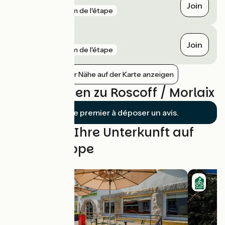
Plouigneau
Join
gare
7 km de l'étape
Pleyber-Christ
Join
gare
9 km de l'étape
Bahnhöfe in der Nähe auf der Karte anzeigen
Bewertungen zu Roscoff / Morlaix
Soyez le premier à déposer un avis.
Finden Sie Ihre Unterkunft auf
dieser Etappe