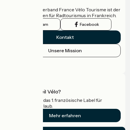
Wer sind wir?
Der nationale Verband France Vélo Tourisme ist der
offizielle Leitfaden für Radtourismus in Frankreich.
Instagram
Facebook
Kontakt
Unsere Mission
Pressebereich
Profi-Bereich
Was ist Accueil Vélo?
Accueil Vélo ist das 1. französische Label für
Radfahrer im Urlaub.
Mehr erfahren