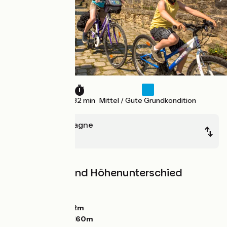
23 km
1 h 32 min
Mittel / Gute Grundkondition
Mûr-de-Bretagne
Pontivy
Steigungen und Höhenunterschied
Anstiege:
53m
Abstiege:
149m
Tiefster Punkt:
52m
Höchster Punkt:
160m