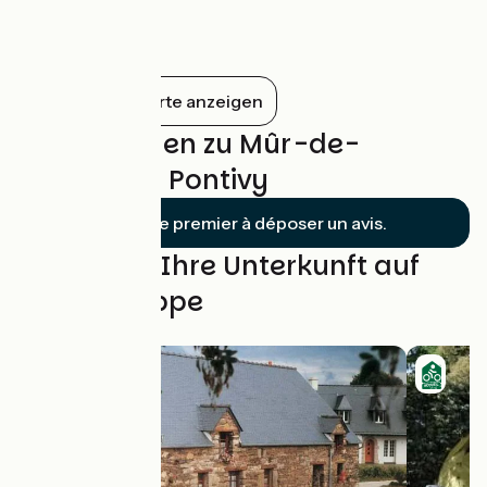
entre Mûr-de-Bretagne et l’Abbaye de
Bon Repos. Un véritable océan d'eau
douce lové dans une vallée encaissée qui
donne des allures de petite montagne !
Alles auf der Karte anzeigen
Bewertungen zu Mûr-de-
Bretagne / Pontivy
Soyez le premier à déposer un avis.
Finden Sie Ihre Unterkunft auf
dieser Etappe