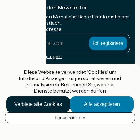
Ich abonniere den Newsletter
Erhalten Sie jeden Monat das Beste Frankreichs per
Rad in Ihrem Postfach.
Meine E-Mail-Adresse
Meine
E-
Mail-
Anmeldebedingungen
Adresse
Gefördert im Rahmen von Destination France
Diese Webseite verwendet 'Cookies' um
Inhalte und Anzeigen zu personalisieren und
zu analysieren. Bestimmen Sie, welche
Dienste benutzt werden dürfen
Accueil Vélo Pro
Verbiete alle Cookies
Alle akzeptieren
Kontakt
Rechtliche Informationen
Kontakt
Personalisieren
Privacy policy
DE
Réalisation :
StudioJuillet
et
France Vélo Tourisme