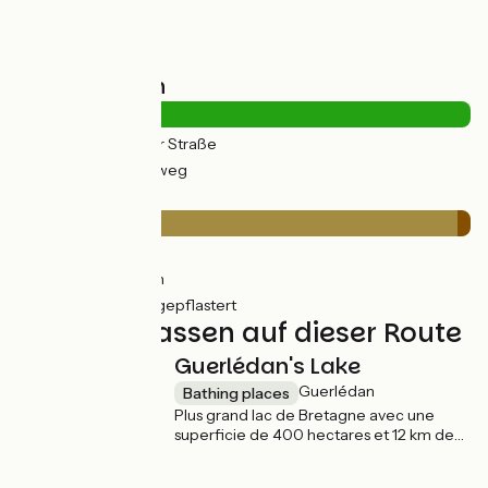
Straßentypen
2km
(8%) Auf der Straße
21km
(92%) Radweg
Belag
3km
(14%) Glatt
19km
(83%) Rauh
0.65km
(3%) Ungepflastert
Nicht verpassen auf dieser Route
Guerlédan's Lake
Guerlédan
Bathing places
Plus grand lac de Bretagne avec une
superficie de 400 hectares et 12 km de
longueur, le lac de Guerlédan se niche au
cœur du massif forestier de Quénécan,