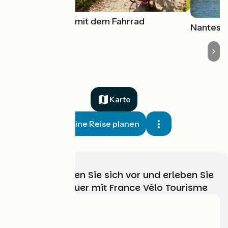
Die Bretagne mit dem Fahrrad
Nantes-
Karte
Meine Reise planen
Wählen, bereiten Sie sich vor und erleben Sie
Ihr Radabenteuer mit France Vélo Tourisme