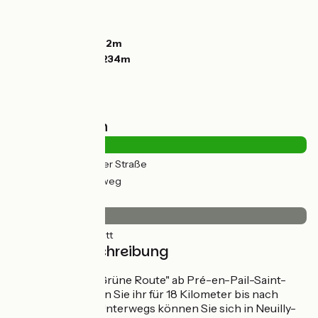
Anstiege:
105m
Abstiege:
136m
Tiefster Punkt:
122m
Höchster Punkt:
234m
Straßentypen
7km
(28%) Auf der Straße
18km
(72%) Radweg
Belag
25km
(100%) Glatt
Streckenbeschreibung
Nehmen Sie die "Grüne Route" ab Pré-en-Pail-Saint-
Samson und folgen Sie ihr für 18 Kilometer bis nach
Rives d'Andaine. Unterwegs können Sie sich in Neuilly-