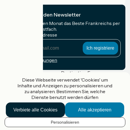
Ich abonniere den Newsletter
Erhalten Sie jeden Monat das Beste Frankreichs per
Rad in Ihrem Postfach.
Meine E-Mail-Adresse
Meine
E-
Mail-
Anmeldebedingungen
Adresse
Gefördert im Rahmen von Destination France
Diese Webseite verwendet 'Cookies' um
Inhalte und Anzeigen zu personalisieren und
zu analysieren. Bestimmen Sie, welche
Dienste benutzt werden dürfen
Accueil Vélo Pro
Kontakt
Verbiete alle Cookies
Alle akzeptieren
Rechtliche Informationen
Kontakt
Privacy policy
Personalisieren
DE
Réalisation :
StudioJuillet
et
France Vélo Tourisme