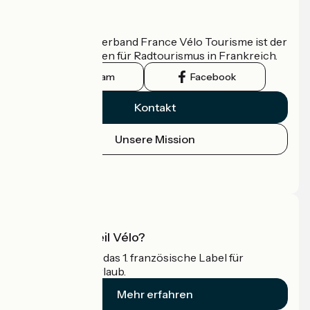
Wer sind wir?
Der nationale Verband France Vélo Tourisme ist der
offizielle Leitfaden für Radtourismus in Frankreich.
Instagram
Facebook
Kontakt
Unsere Mission
Pressebereich
Profi-Bereich
Was ist Accueil Vélo?
Accueil Vélo ist das 1. französische Label für
Radfahrer im Urlaub.
Mehr erfahren