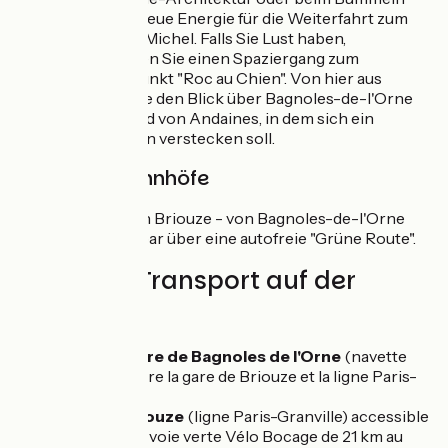
tanken Sie neue Energie für die Weiterfahrt zum
Mont Saint-Michel. Falls Sie Lust haben,
unternehmen Sie einen Spaziergang zum
Aussichtspunkt "Roc au Chien". Von hier aus
genießen Sie den Blick über Bagnoles-de-l'Orne
und den Wald von Andaines, in dem sich ein
Jungbrunnen verstecken soll.
Züge und Bahnhöfe
Bahnhof von Briouze - von Bagnoles-de-l'Orne
aus erreichbar über eine autofreie "Grüne Route".
Züge und Transport auf der
Route
Gare routière de Bagnoles de l'Orne
(navette
pour rejoindre la gare de Briouze et la ligne Paris-
Granville)
Gare de Briouze
(ligne Paris-Granville) accessible
en suivant la voie verte Vélo Bocage de 21 km au