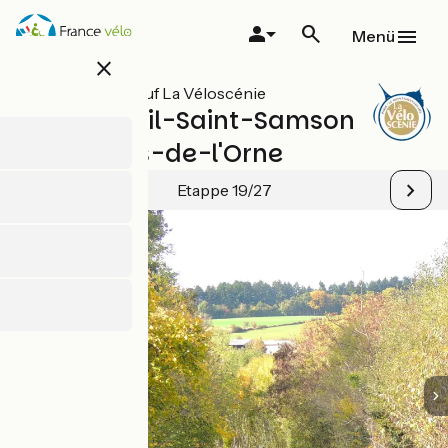
Direkt
zum
Menü
Inhalt
close
Alle Etappen auf La Véloscénie
Pré-en-Pail-Saint-Samson
/ Bagnoles-de-l'Orne
Etappe 19/27