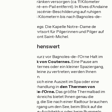
le-Vendin mit Getränken versorgen (ca. 11 Kilometer
vom Startpunkt Pré-en-Pail entfernt). In Rives d'Andaine
folgen Sie der Véloscénie-Beschilderung auf ruhigen
Landstraßen auf 6 Kilometern bis nach Bagnoles-de-
l'Orne.
Highlights unterwegs: Die Kapelle Notre-Dame de
Lignou, ein Wallfahrtsort für Pilgerinnen und Pilger auf
ihrem Weg zum Mont Saint-Michel.
Besonders sehenswert
Machen Sie kurz vor Bagnoles-de-l'Orne Halt im
Schlosspark von Couternes.
Eine Pause am
Schloss Couternes oder ein kleiner Spaziergang,
um sich die Beine zu vertreten, werden Ihnen
sicher gut tun.
Gönnen Sie sich eine Auszeit im Spa oder eine
Wellness-Behandlung in
den Thermen von
Bagnoles-de-l'Orne.
Das größte Thermalbad im
Westen Frankreichs bietet Ihnen genau die
Entspannung, die Sie nach einer Radtour brauchen.
Beim Spaziergang um den See, beim Blick auf die
Belle-Epoque-Architektur oder beim Bummeln