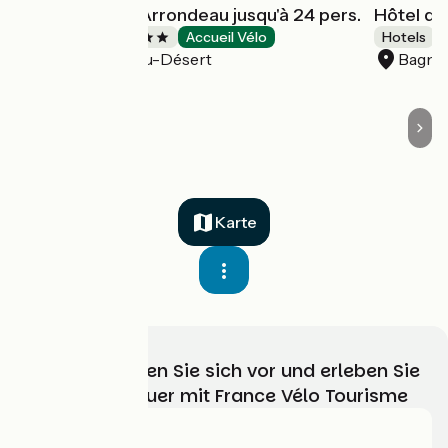
Gîte Le Moulin Arrondeau jusqu'à 24 pers.
Hôtel du
Stopover gites
Accueil Vélo
Hotels
Saint-Calais-du-Désert
Bagnol
Karte
Wählen, bereiten Sie sich vor und erleben Sie
Ihr Radabenteuer mit France Vélo Tourisme