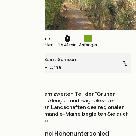
25 km
1 h 41 min
Anfänger
Pré-en-Pail-Saint-Samson
Bagnoles-de-l'Orne
Alte Eisenbahn
Los geht's auf dem zweiten Teil der "Grünen
Route" zwischen Alençon und Bagnoles-de-
l'Orne. Die grünen Landschaften des regionalen
Naturparks Normandie-Maine begleiten Sie auch
auf dieser Etappe.
Steigungen und Höhenunterschied