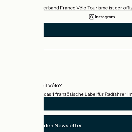
Der nationale Verband France Vélo Tourisme ist der offiz
Instagram
Pressebereich
Profi-Bereich
Was ist Accueil Vélo?
Accueil Vélo ist das 1. französische Label für Radfahrer i
Ich abonniere den Newsletter