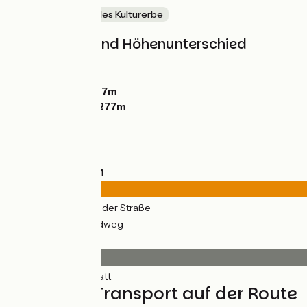
Natur & regionales Kulturerbe
Steigungen und Höhenunterschied
Anstiege:
344m
Abstiege:
258m
Tiefster Punkt:
137m
Höchster Punkt:
277m
Straßentypen
20km
(98%) Auf der Straße
0.44km
(2%) Radweg
Belag
20km
(100%) Glatt
Züge und Transport auf der Route