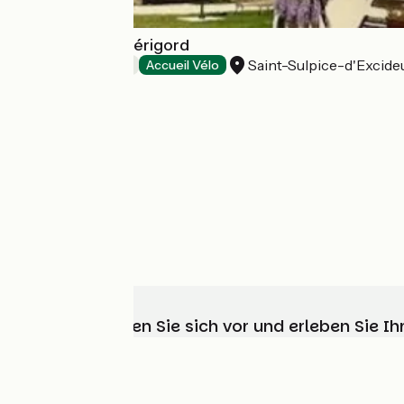
Le Charme du Périgord
Saint-Sulpice-d'Excideu
Bed and breakfast
Accueil Vélo
Wählen, bereiten Sie sich vor und erleben Sie 
Wer sind wir?