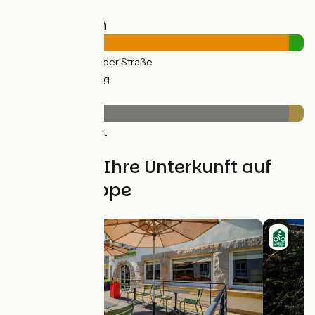
Straßentypen
32km
(95%) Auf der Straße
2km
(5%) Radweg
Belag
32km
(95%) Glatt
2km
(5%) Rauh
Finden Sie Ihre Unterkunft auf
dieser Etappe