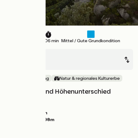
34 km
2 h 06 min
Mittel / Gute Grundkondition
Roscoff
Morlaix
Die Küste entlang
Natur & regionales Kulturerbe
Steigungen und Höhenunterschied
Anstiege:
304m
Abstiege:
297m
Tiefster Punkt:
1m
Höchster Punkt:
98m