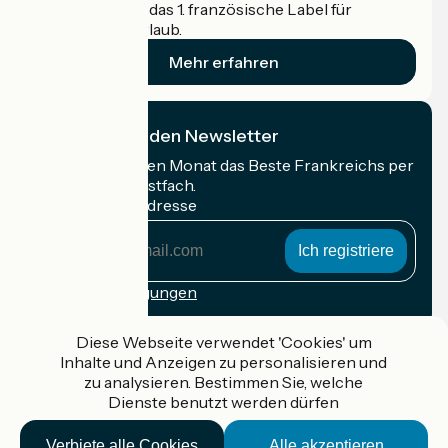
Accueil Vélo ist das 1. französische Label für
Radfahrer im Urlaub.
Mehr erfahren
Ich abonniere den Newsletter
Erhalten Sie jeden Monat das Beste Frankreichs per
Rad in Ihrem Postfach.
Meine E-Mail-Adresse
Meine
E-
Mail-
Anmeldebedingungen
Adresse
Gefördert im Rahmen von Destination France
Diese Webseite verwendet 'Cookies' um
Inhalte und Anzeigen zu personalisieren und
zu analysieren. Bestimmen Sie, welche
Dienste benutzt werden dürfen
Accueil Vélo Pro
Verbiete alle Cookies
Alle akzeptieren
Kontakt