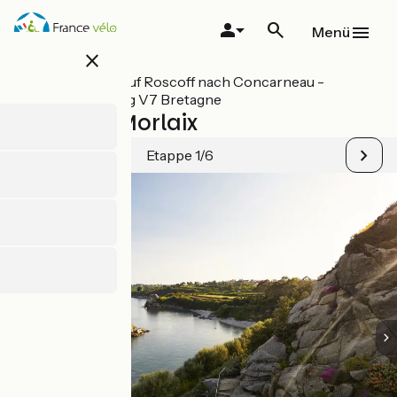
Direkt
zum
Menü
Inhalt
close
Alle Etappen auf Roscoff nach Concarneau -
Radwanderweg V7 Bretagne
Roscoff / Morlaix
Etappe 1/6