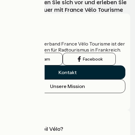
Wählen, bereiten Sie sich vor und erleben Sie
Ihr Radabenteuer mit France Vélo Tourisme
Wer sind wir?
Der nationale Verband France Vélo Tourisme ist der
offizielle Leitfaden für Radtourismus in Frankreich.
Instagram
Facebook
Kontakt
Unsere Mission
Pressebereich
Profi-Bereich
Was ist Accueil Vélo?