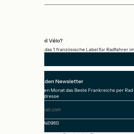
Pressebereich
Profi-Bereich
Was ist Accueil Vélo?
Accueil Vélo ist das 1. französische Label für Radfahrer i
Ich abonniere den Newsletter
Erhalten Sie jeden Monat das Beste Frankreichs per Rad 
Meine E-Mail-Adresse
Meine
E-
Mail-
Anmeldebedingungen
Adresse