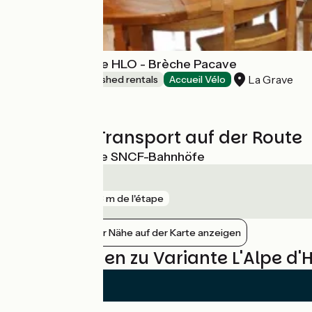
TEST campagne HLO - Brèche Pacave
La Grave
Lodgings and furnished rentals
Accueil Vélo
Züge und Transport auf der Route
Nächstgelegene SNCF-Bahnhöfe
Briançon
gare
763 m de l'étape
Bahnhöfe in der Nähe auf der Karte anzeigen
Bewertungen zu Variante L'Alpe d'