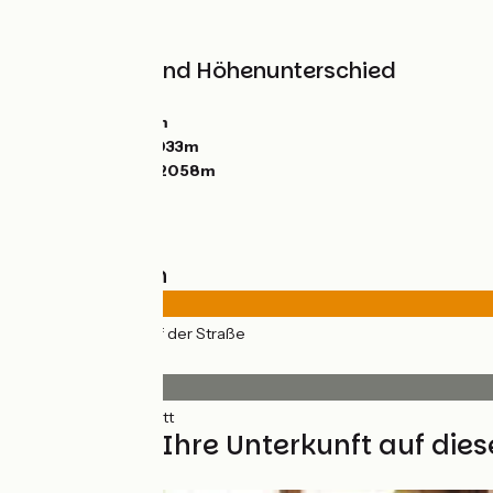
Berge
Steigungen und Höhenunterschied
Anstiege:
1737m
Abstiege:
2365m
Tiefster Punkt:
1033m
Höchster Punkt:
2058m
Straßentypen
74km
(100%) Auf der Straße
Belag
74km
(100%) Glatt
Finden Sie Ihre Unterkunft auf die