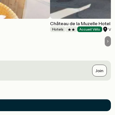
Château de la Muzelle Hotel
Vé
Hotels
Accueil Vélo
Join