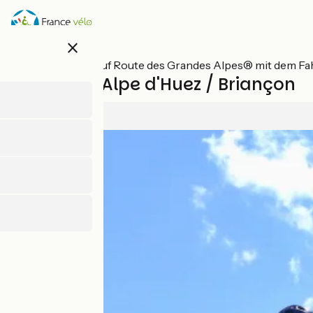
Direkt
zum
Inhalt
close
Alle Etappen auf Route des Grandes Alpes® mit dem Fa
Variante L'Alpe d'Huez / Briançon