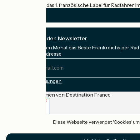
Accueil Vélo ist das 1. französische Label für Radfahrer i
Ich abonniere den Newsletter
Erhalten Sie jeden Monat das Beste Frankreichs per Rad 
Meine E-Mail-Adresse
Meine
E-
Mail-
Anmeldebedingungen
Adresse
Gefördert im Rahmen von Destination France
Diese Webseite verwendet 'Cookies' um I
Accueil Vélo Pro
Kontakt
Rechtliche Informationen