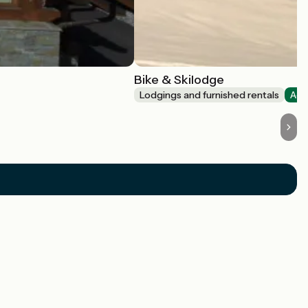
Bike & Skilodge
Lodgings and furnished rentals
Acc