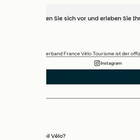
Wählen, bereiten Sie sich vor und erleben Sie 
Wer sind wir?
Der nationale Verband France Vélo Tourisme ist der offiz
Instagram
Pressebereich
Profi-Bereich
Was ist Accueil Vélo?