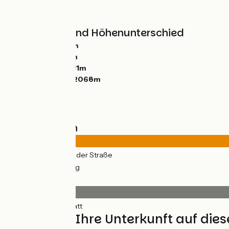
Berge
Steigungen und Höhenunterschied
Anstiege:
2286m
Abstiege:
1854m
Tiefster Punkt:
711m
Höchster Punkt:
2068m
Straßentypen
60km
(95%) Auf der Straße
3km
(5%) Radweg
Belag
63km
(100%) Glatt
Finden Sie Ihre Unterkunft auf die