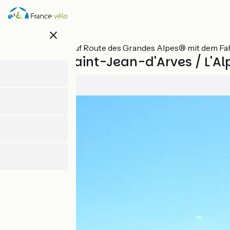
Direkt
zum
Inhalt
close
Alle Etappen auf Route des Grandes Alpes® mit dem Fa
Variante Saint-Jean-d'Arves / L'Al