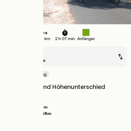
32 km
2 h 07 min
Anfänger
Lacanau
Hourtin-Plage
Die Küste entlang
Steigungen und Höhenunterschied
Anstiege:
154m
Abstiege:
147m
Tiefster Punkt:
12m
Höchster Punkt:
58m