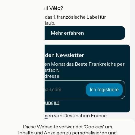
Was ist Accueil Vélo?
Accueil Vélo ist das 1. französische Label für
Radfahrer im Urlaub.
Mehr erfahren
Ich abonniere den Newsletter
Erhalten Sie jeden Monat das Beste Frankreichs per
Rad in Ihrem Postfach.
Meine E-Mail-Adresse
Meine
E-
Mail-
Anmeldebedingungen
Adresse
Gefördert im Rahmen von Destination France
Diese Webseite verwendet 'Cookies' um
Inhalte und Anzeigen zu personalisieren und