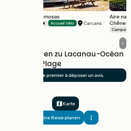
Camping Les Mimosas
Aire nat
Chênes e
Carcans
Campsites
Accueil Vélo
Campsite
Bewertungen zu Lacanau-Océan
/ Hourtin-Plage
Soyez le premier à déposer un avis.
Karte
Meine Reise planen