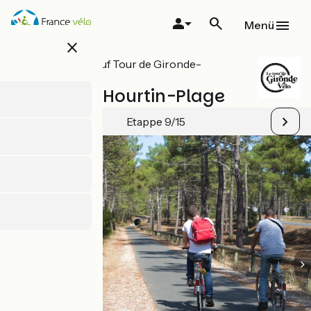
Direkt
zum
Menü
Inhalt
close
Alle Etappen auf Tour de Gironde-
Radrundweg
Lacanau / Hourtin-Plage
Etappe 9/15