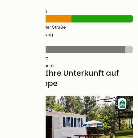
Straßentypen
16km
(52%) Auf der Straße
15km
(48%) Radweg
Belag
30km
(94%) Glatt
2km
(6%) Unbekannt
Finden Sie Ihre Unterkunft auf
dieser Etappe