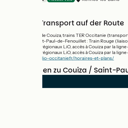
Züge und Transport auf der Route
Gare SNCF de Couiza, trains TER Occitanie (transport g
Gare de Saint-Paul-de-Fenouillet : Train Rouge (liaiso
Réseau bus régionaux LiO, accès à Couiza par la ligne 
Réseau bus régionaux LiO, accès à Couiza par la ligne
https://www.lio-occitanie.fr/horaires-et-plans/
Bewertungen zu Couiza / Saint-Pau