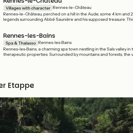
Rennes-le-Château
Rennes-le-Château
Villages with character
Rennes-le-Château, perched on a hill in the Aude, some 4 km and 25
legends surrounding Abbé Saunière and his supposed treasure. This 
and the Pyrenean mountains. Here you can explore the church of 
estate, steeped in history and secrets, where museums and exhibition
Rennes-les-Bains
Rennes-les-Bains
Spa & Thalasso
Rennes-les-Bains, a charming spa town nestling in the Sals valley in
therapeutic properties. Surrounded by mountains and forests, the v
and natural pools, and you'll find historic sites such as the Roman b
ser Etappe