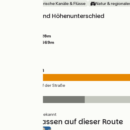
Berge
Malerische Kanäle & Flüsse
Natur & regionale
Steigungen und Höhenunterschied
Anstiege:
869m
Abstiege:
835m
Tiefster Punkt:
228m
Höchster Punkt:
669m
Straßentypen
38km
(100%) Auf der Straße
Belag
8km
(21%) Glatt
30km
(79%) Unbekannt
Nicht verpassen auf dieser Route