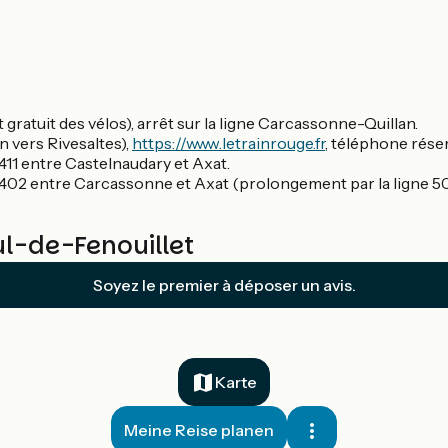
ratuit des vélos), arrêt sur la ligne Carcassonne-Quillan.
n vers Rivesaltes),
https://www.letrainrouge.fr
, téléphone rés
411 entre Castelnaudary et Axat.
 402 entre Carcassonne et Axat (prolongement par la ligne 50
l-de-Fenouillet
Soyez le premier à déposer un avis.
Karte
Meine Reise planen