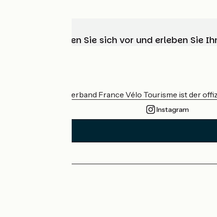
Wählen, bereiten Sie sich vor und erleben Sie 
Wer sind wir?
Der nationale Verband France Vélo Tourisme ist der offiz
Instagram
Pressebereich
Profi-Bereich