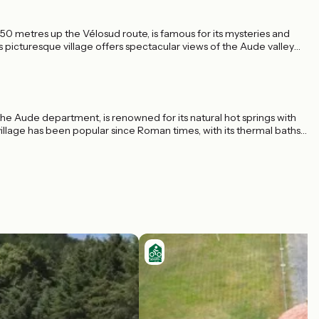
0 metres up the Vélosud route, is famous for its mysteries and
picturesque village offers spectacular views of the Aude valley
Sainte-Marie-Madeleine, the Magdala Tower, and the abbot's
s will immerse you in the fascinating history of this place.
 the Aude department, is renowned for its natural hot springs with
illage has been popular since Roman times, with its thermal baths
ridge and ancient remains.