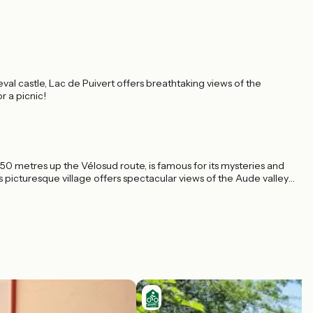
 castle, Lac de Puivert offers breathtaking views of the
r a picnic!
0 metres up the Vélosud route, is famous for its mysteries and
picturesque village offers spectacular views of the Aude valley
Sainte-Marie-Madeleine, the Magdala Tower, and the abbot's
s will immerse you in the fascinating history of this place.