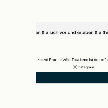
Wählen, bereiten Sie sich vor und erleben Sie 
Wer sind wir?
Der nationale Verband France Vélo Tourisme ist der offiz
Instagram
Pressebereich
Profi-Bereich