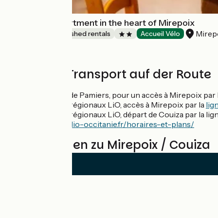
Small quiet apartment in the heart of Mirepoix
Mirep
Lodgings and furnished rentals
Accueil Vélo
Züge und Transport auf der Route
Gare SNCF de Pamiers, pour un accès à Mirepoix par la
Réseau bus régionaux LiO, accès à Mirepoix par la
lig
Réseau bus régionaux LiO, départ de Couiza par la li
https://www.lio-occitanie.fr/horaires-et-plans/
Bewertungen zu Mirepoix / Couiza