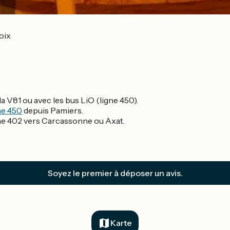
oix
 V81 ou avec les bus LiO (ligne 450).
ne 450
depuis Pamiers.
gne 402 vers Carcassonne ou Axat.
Soyez le premier à déposer un avis.
Karte