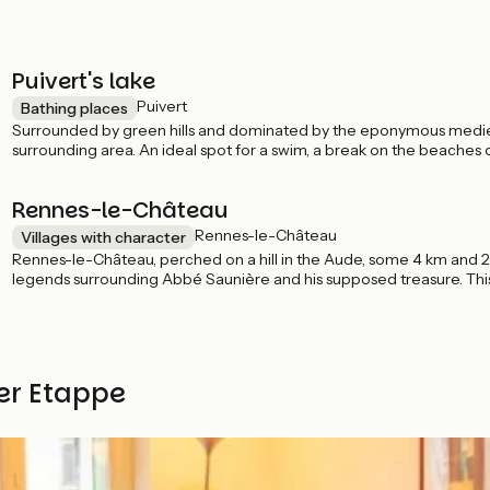
Puivert's lake
Puivert
Bathing places
Surrounded by green hills and dominated by the eponymous medieval
surrounding area. An ideal spot for a swim, a break on the beaches o
Rennes-le-Château
Rennes-le-Château
Villages with character
Rennes-le-Château, perched on a hill in the Aude, some 4 km and 25
legends surrounding Abbé Saunière and his supposed treasure. This 
and the Pyrenean mountains. Here you can explore the church of 
estate, steeped in history and secrets, where museums and exhibition
ser Etappe