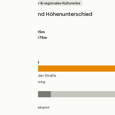
Berge
Natur & regionales Kulturerbe
Steigungen und Höhenunterschied
Anstiege:
339m
Abstiege:
419m
Tiefster Punkt:
225m
Höchster Punkt:
575m
Straßentypen
30km
(56%) Auf der Straße
23km
(44%) Radweg
Belag
7km
(14%) Glatt
23km
(43%) Unbekannt
17km
(32%) Rauh