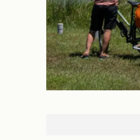
Mirepoix
Couiza