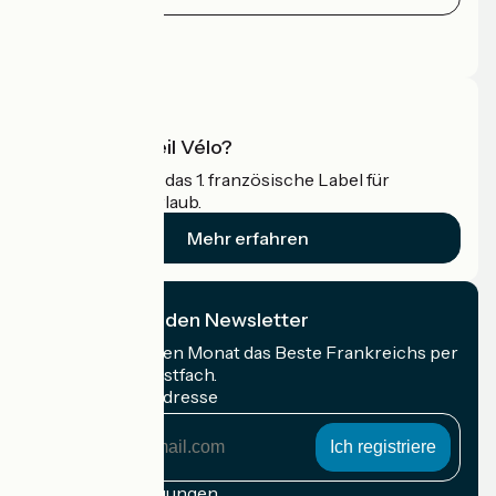
Pressebereich
Profi-Bereich
Was ist Accueil Vélo?
Accueil Vélo ist das 1. französische Label für
Radfahrer im Urlaub.
Mehr erfahren
Ich abonniere den Newsletter
Erhalten Sie jeden Monat das Beste Frankreichs per
Rad in Ihrem Postfach.
Meine E-Mail-Adresse
Meine
E-
Mail-
Anmeldebedingungen