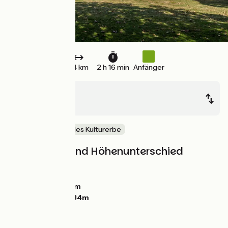
34 km
2 h 16 min
Anfänger
La Garnache
Bouin
Natur & regionales Kulturerbe
Steigungen und Höhenunterschied
Anstiege:
11m
Abstiege:
31m
Tiefster Punkt:
0m
Höchster Punkt:
34m