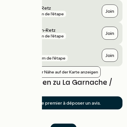
Bourgneuf-en-Retz
Join
gare
7 km de l'étape
Les Moutiers-en-Retz
Join
gare
9 km de l'étape
Machecoul
Join
gare
10 km de l'étape
Bahnhöfe in der Nähe auf der Karte anzeigen
Bewertungen zu La Garnache /
Bouin
Soyez le premier à déposer un avis.