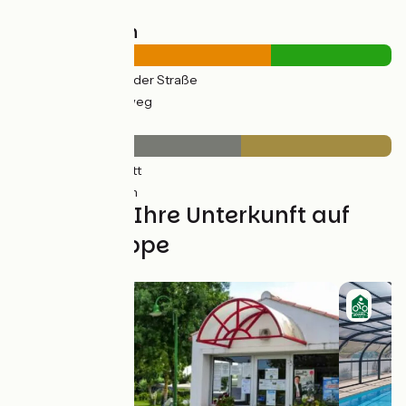
Straßentypen
23km
(68%) Auf der Straße
11km
(32%) Radweg
Belag
20km
(60%) Glatt
14km
(40%) Rauh
Finden Sie Ihre Unterkunft auf
dieser Etappe