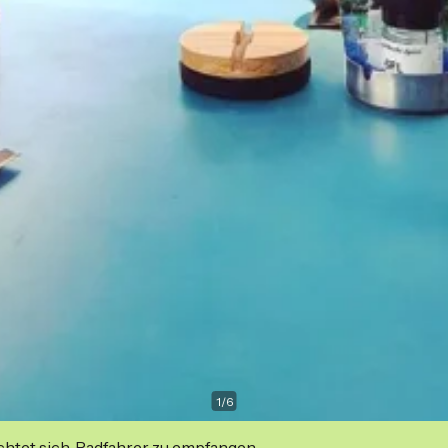
1
/
6
ichtet sich, Radfahrer zu empfangen.