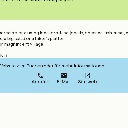
red on-site using local produce (snails, cheeses, fish, meat, et
a big salad or a hiker's platter.
r magnificent village
 Nid
 Website zum Buchen oder für mehr Informationen.
Anrufen
E-Mail
Site web