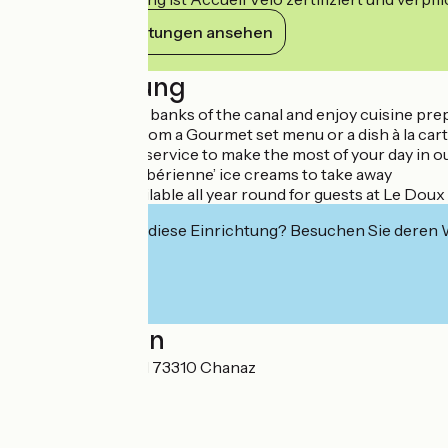
Ihre Verpflichtungen ansehen
Beschreibung
Take a seat on the banks of the canal and enjoy cuisine prepa
You can choose from a Gourmet set menu or a dish à la carte, 
Dynamic and fast service to make the most of your day in ou
Terrace, bar, ‘La Sibérienne’ ice creams to take away
Room service available all year round for guests at Le Doux
Interessiert Sie diese Einrichtung? Besuchen Sie deren
Localisation
501 route du canal 73310 Chanaz