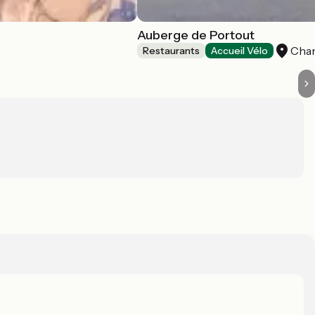
Auberge de Portout
Cha
Restaurants
Accueil Vélo