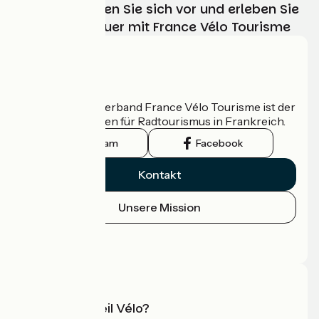
Wählen, bereiten Sie sich vor und erleben Sie
Ihr Radabenteuer mit France Vélo Tourisme
Wer sind wir?
Der nationale Verband France Vélo Tourisme ist der
offizielle Leitfaden für Radtourismus in Frankreich.
Instagram
Facebook
Kontakt
Unsere Mission
Pressebereich
Profi-Bereich
Was ist Accueil Vélo?