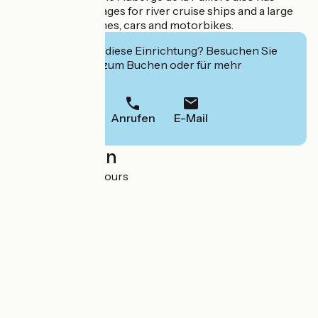
several landing stages for river cruise ships and a large
car park for coaches, cars and motorbikes.
Interessiert Sie diese Einrichtung? Besuchen Sie
deren Website zum Buchen oder für mehr
Informationen.
Anrufen
E-Mail
Localisation
RD992 01350 Lavours