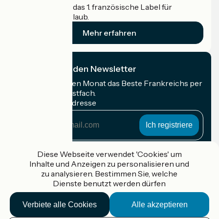
Accueil Vélo ist das 1. französische Label für
Radfahrer im Urlaub.
Mehr erfahren
Ich abonniere den Newsletter
Erhalten Sie jeden Monat das Beste Frankreichs per
Rad in Ihrem Postfach.
Meine E-Mail-Adresse
Meine
E-
Mail-
Anmeldebedingungen
Adresse
Diese Webseite verwendet 'Cookies' um
Inhalte und Anzeigen zu personalisieren und
Gefördert im Rahmen von Destination France
zu analysieren. Bestimmen Sie, welche
Dienste benutzt werden dürfen
Verbiete alle Cookies
Alle akzeptieren
Accueil Vélo Pro