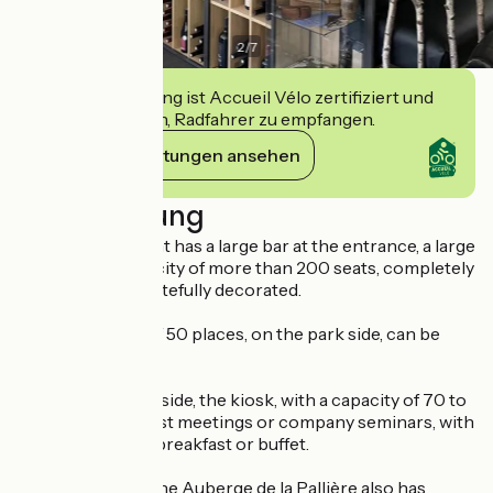
2
/
7
Diese Einrichtung ist Accueil Vélo zertifiziert und
verpflichtet sich, Radfahrer zu empfangen.
Ihre Verpflichtungen ansehen
Beschreibung
The establishment has a large bar at the entrance, a large
room with a capacity of more than 200 seats, completely
renovated and tastefully decorated.
A second room of 50 places, on the park side, can be
privatized.
On the courtyard side, the kiosk, with a capacity of 70 to
80 places, can host meetings or company seminars, with
the possibility of breakfast or buffet.
Ideal for groups: the Auberge de la Pallière also has