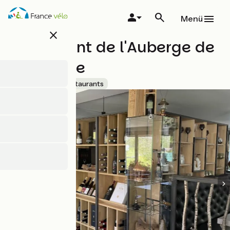
Direkt
zum
Menü
Inhalt
close
Restaurant de l'Auberge de
La Paillère
Accueil Vélo
Restaurants