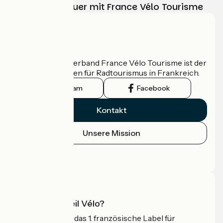
Ihr Radabenteuer mit France Vélo Tourisme
Wer sind wir?
Der nationale Verband France Vélo Tourisme ist der
offizielle Leitfaden für Radtourismus in Frankreich.
Instagram
Facebook
Kontakt
Unsere Mission
Pressebereich
Profi-Bereich
Was ist Accueil Vélo?
Accueil Vélo ist das 1. französische Label für