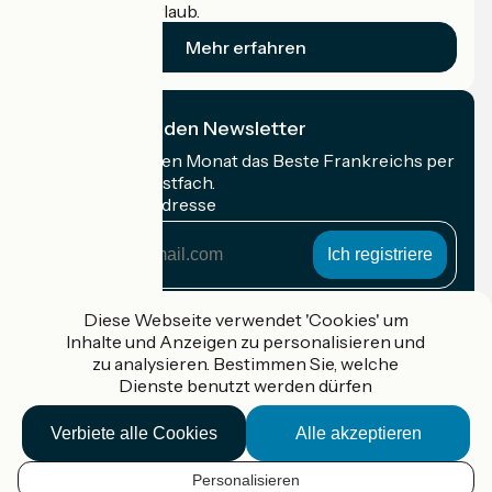
Radfahrer im Urlaub.
Mehr erfahren
Ich abonniere den Newsletter
Erhalten Sie jeden Monat das Beste Frankreichs per
Rad in Ihrem Postfach.
Meine E-Mail-Adresse
Meine
E-
Mail-
Anmeldebedingungen
Adresse
Diese Webseite verwendet 'Cookies' um
Inhalte und Anzeigen zu personalisieren und
Gefördert im Rahmen von Destination France
zu analysieren. Bestimmen Sie, welche
Dienste benutzt werden dürfen
Verbiete alle Cookies
Alle akzeptieren
Accueil Vélo Pro
Kontakt
Personalisieren
Rechtliche Informationen