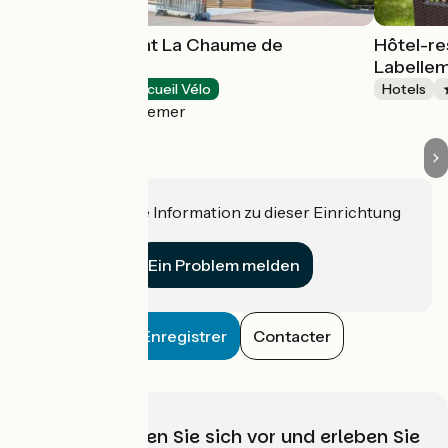
Hôtel-restaurant La Chaume de
Hôtel-re
Balveurche
Labelle
Hotels
Accueil Vélo
Hotels
Xonrupt-Longemer
Haben Sie eine Information zu dieser Einrichtung
für uns?
Ein Problem melden
Enregistrer
Contacter
Wählen, bereiten Sie sich vor und erleben Sie