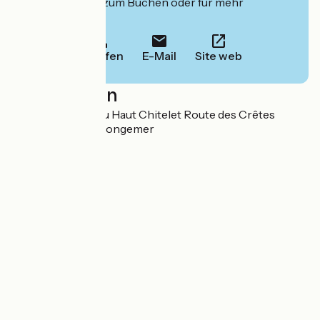
deren Website zum Buchen oder für mehr
Informationen.
Anrufen
E-Mail
Site web
Localisation
BP 13 - Chaume du Haut Chitelet Route des Crêtes
88400 Xonrupt-Longemer