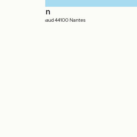
Localisation
21 quai Ernest Renaud 44100 Nantes