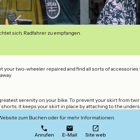
ichtet sich, Radfahrer zu empfangen.
 your two-wheeler repaired and find all sorts of accessories to 
taway.
atest serenity on your bike. To prevent your skirt from twirlin
shorts; it keeps your skirt in place by attaching to the undersi
 Website zum Buchen oder für mehr Informationen.
Anrufen
E-Mail
Site web