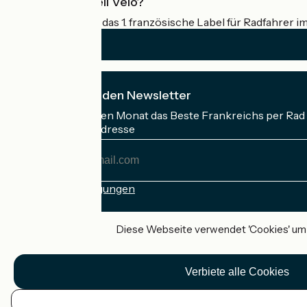
Was ist Accueil Vélo?
Accueil Vélo ist das 1. französische Label für Radfahrer i
Ich abonniere den Newsletter
Erhalten Sie jeden Monat das Beste Frankreichs per Rad 
Meine E-Mail-Adresse
Meine
E-
Mail-
Anmeldebedingungen
Adresse
Gefördert im Rahmen von Destination France
Diese Webseite verwendet 'Cookies' um I
Verbiete alle Cookies
Accueil Vélo Pro
Kontakt
Rechtliche Informationen