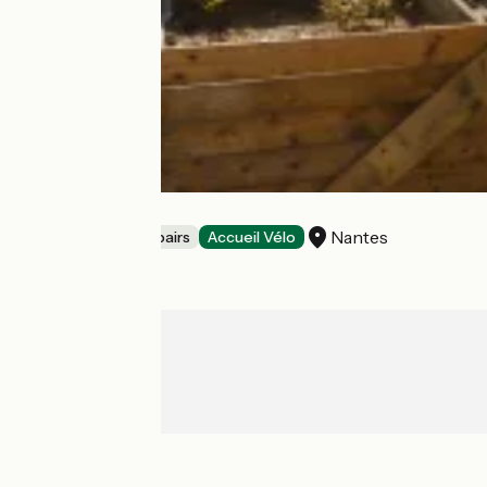
LE SOLILAB
Nantes
Bicycle rentals/ repairs
Accueil Vélo