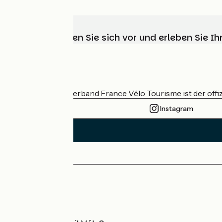
Wählen, bereiten Sie sich vor und erleben Sie 
Wer sind wir?
Der nationale Verband France Vélo Tourisme ist der offiz
Instagram
Pressebereich
Profi-Bereich