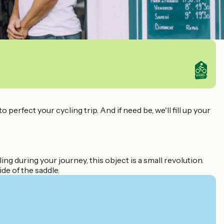
perfect your cycling trip. And if need be, we'll fill up your
g during your journey, this object is a small revolution.
de of the saddle.