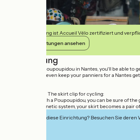
Diese Einrichtung ist Accueil Vélo zertifiziert und verpfl
Ihre Verpflichtungen ansehen
Beschreibung
At the Atelier du Poupoupidou in Nantes, you'll be able to get
water bottles and even keep your panniers for a Nantes ge
Le Poupoupidou - The skirt clip for cycling:
When you ride with a Poupoupidou, you can be sure of the gre
Thanks to its magnetic system, your skirt becomes a pair of 
Interessiert Sie diese Einrichtung? Besuchen Sie deren