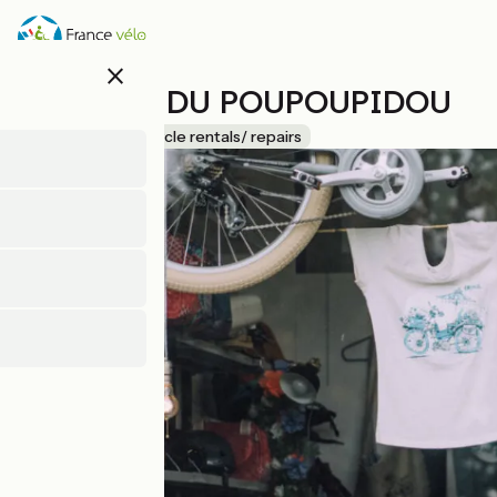
Direkt
zum
Inhalt
close
L'ATELIER DU POUPOUPIDOU
Accueil Vélo
Bicycle rentals/ repairs