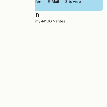
Anrufen
E-Mail
Site web
Localisation
172 Rue Paul Bellamy 44100 Nantes