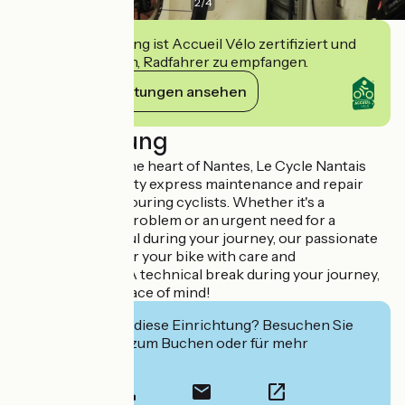
2
/
4
Diese Einrichtung ist Accueil Vélo zertifiziert und
verpflichtet sich, Radfahrer zu empfangen.
Ihre Verpflichtungen ansehen
Beschreibung
Located right in the heart of Nantes, Le Cycle Nantais
offers a high-quality express maintenance and repair
service, ideal for touring cyclists. Whether it's a
puncture, a gear problem or an urgent need for a
complete overhaul during your journey, our passionate
team will look after your bike with care and
professionalism. A technical break during your journey,
with complete peace of mind!
Interessiert Sie diese Einrichtung? Besuchen Sie
deren Website zum Buchen oder für mehr
Informationen.