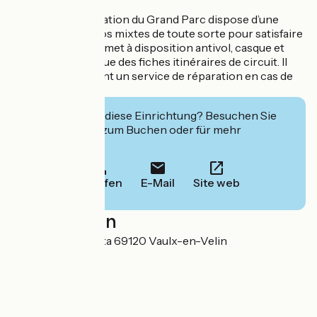
Le Magasin de location du Grand Parc dispose d’une
large flotte de vélos mixtes de toute sorte pour satisfaire
tous ses clients. Il met à disposition antivol, casque et
gilet jaune. Ainsi que des fiches itinéraires de circuit. Il
propose également un service de réparation en cas de
petite avarie.
Interessiert Sie diese Einrichtung? Besuchen Sie
deren Website zum Buchen oder für mehr
Informationen.
Anrufen
E-Mail
Site web
Localisation
Chemin de la Bletta 69120 Vaulx-en-Velin