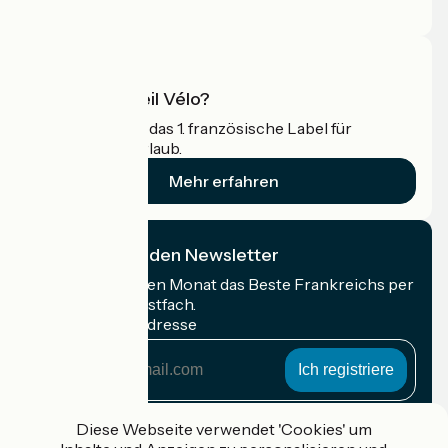
Profi-Bereich
Was ist Accueil Vélo?
Accueil Vélo ist das 1. französische Label für
Radfahrer im Urlaub.
Mehr erfahren
Ich abonniere den Newsletter
Erhalten Sie jeden Monat das Beste Frankreichs per
Rad in Ihrem Postfach.
Meine E-Mail-Adresse
Meine
E-
Mail-
Anmeldebedingungen
Adresse
Diese Webseite verwendet 'Cookies' um