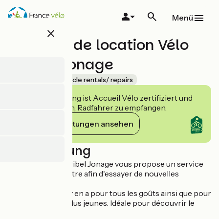
Direkt
zum
Menü
Inhalt
close
Magasin de location Vélo
Miribel Jonage
Accueil Vélo
Bicycle rentals/ repairs
Diese Einrichtung ist Accueil Vélo zertifiziert und
verpflichtet sich, Radfahrer zu empfangen.
Ihre Verpflichtungen ansehen
Beschreibung
Le Grand Parc Miribel Jonage vous propose un service
de location terrestre afin d'essayer de nouvelles
sensations.
Vélo, VTT, VAE, il y en a pour tous les goûts ainsi que pour
les grands et les plus jeunes. Idéale pour découvrir le
Parc autrement.