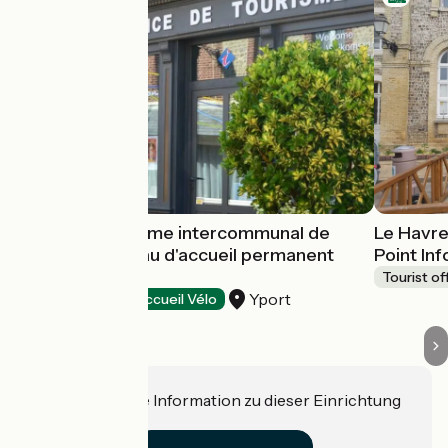
Office de tourisme intercommunal de
Le Havre
Fécamp - Bureau d'accueil permanent
Point In
d'Yport
Tourist of
Yport
Tourist offices
Accueil Vélo
Haben Sie eine Information zu dieser Einrichtung
für uns?