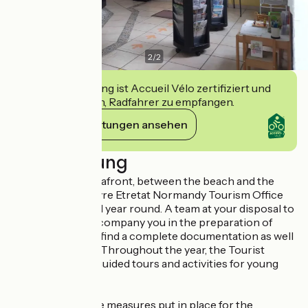
2
/
2
Diese Einrichtung ist Accueil Vélo zertifiziert und
verpflichtet sich, Radfahrer zu empfangen.
Ihre Verpflichtungen ansehen
Beschreibung
Located on the seafront, between the beach and the
marina, the Le Havre Etretat Normandy Tourism Office
opens its doors all year round. A team at your disposal to
advise you and accompany you in the preparation of
your stay. You will find a complete documentation as well
as many services. Throughout the year, the Tourist
Office organises guided tours and activities for young
and old.
Description of the measures put in place for the