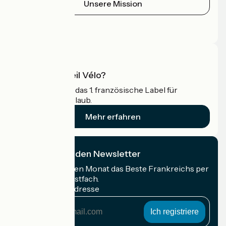
Unsere Mission
Pressebereich
Profi-Bereich
Was ist Accueil Vélo?
Accueil Vélo ist das 1. französische Label für
Radfahrer im Urlaub.
Mehr erfahren
Ich abonniere den Newsletter
Erhalten Sie jeden Monat das Beste Frankreichs per
Rad in Ihrem Postfach.
Meine E-Mail-Adresse
Meine
E-