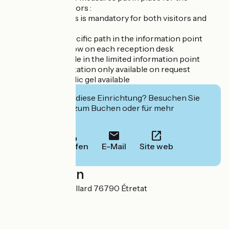
protection of visitors :
- wearing of masks is mandatory for both visitors and
reception staff
- creation of a specific path in the information point
- a Plexiglas window on each reception desk
- number of people in the limited information point
- paper documentation only available on request
- aqueous-alcoholic gel available
Interessiert Sie diese Einrichtung? Besuchen Sie
deren Website zum Buchen oder für mehr
Informationen.
Anrufen
E-Mail
Site web
Localisation
Place Maurice Guillard 76790 Étretat