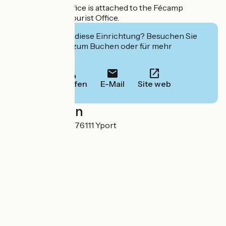
This reception office is attached to the Fécamp
Intercommunal Tourist Office.
Interessiert Sie diese Einrichtung? Besuchen Sie
deren Website zum Buchen oder für mehr
Informationen.
Anrufen
E-Mail
Site web
Localisation
Rue Alfred Nunès 76111 Yport