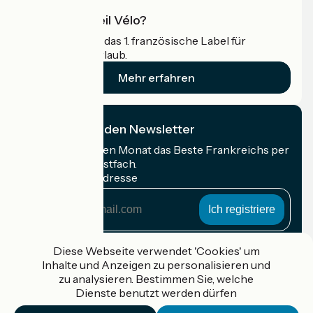
Was ist Accueil Vélo?
Accueil Vélo ist das 1. französische Label für
Radfahrer im Urlaub.
Mehr erfahren
Ich abonniere den Newsletter
Erhalten Sie jeden Monat das Beste Frankreichs per
Rad in Ihrem Postfach.
Meine E-Mail-Adresse
Meine
E-
Mail-
Anmeldebedingungen
Adresse
Diese Webseite verwendet 'Cookies' um
Inhalte und Anzeigen zu personalisieren und
Gefördert im Rahmen von Destination France
zu analysieren. Bestimmen Sie, welche
Dienste benutzt werden dürfen