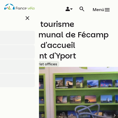
Direkt
zum
Menü
Inhalt
close
Office de tourisme
intercommunal de Fécamp
- Bureau d'accueil
permanent d'Yport
Accueil Vélo
Tourist offices