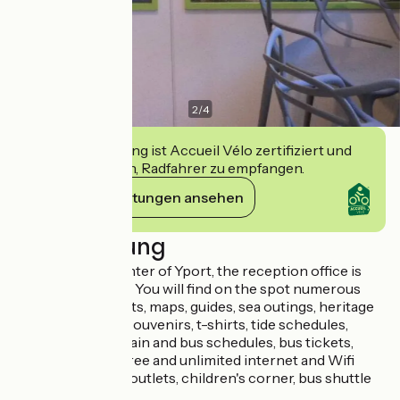
2
/
4
Diese Einrichtung ist Accueil Vélo zertifiziert und
verpflichtet sich, Radfahrer zu empfangen.
Ihre Verpflichtungen ansehen
Beschreibung
Located in the center of Yport, the reception office is
open all year long. You will find on the spot numerous
advices, documents, maps, guides, sea outings, heritage
visits, postcards, souvenirs, t-shirts, tide schedules,
fishing permits, train and bus schedules, bus tickets,
luggage lockers, free and unlimited internet and Wifi
access, electrical outlets, children's corner, bus shuttle
in summer.