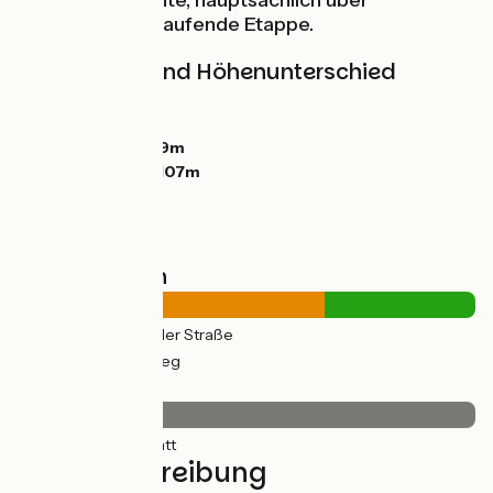
stürzt. Eine leichte, hauptsächlich über
Greenways verlaufende Etappe.
Steigungen und Höhenunterschied
Anstiege:
10m
Abstiege:
21m
Tiefster Punkt:
89m
Höchster Punkt:
107m
Straßentypen
15km
(67%) Auf der Straße
7km
(33%) Radweg
Belag
22km
(100%) Glatt
Wegbeschreibung