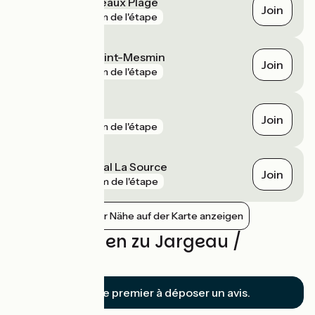
Chaingy Fourneaux Plage
Join
gare
3 km de l'étape
La Chapelle-Saint-Mesmin
Join
gare
3 km de l'étape
Les Aubrais
Join
gare
3 km de l'étape
Saint-Cyr-en-Val La Source
Join
gare
9 km de l'étape
Bahnhöfe in der Nähe auf der Karte anzeigen
Bewertungen zu Jargeau /
Orléans
Soyez le premier à déposer un avis.