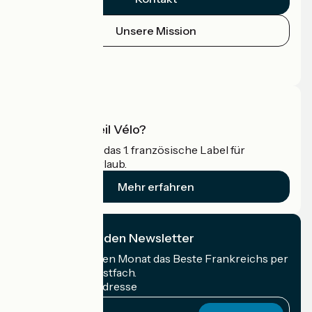
Unsere Mission
Pressebereich
Profi-Bereich
Was ist Accueil Vélo?
Accueil Vélo ist das 1. französische Label für
Radfahrer im Urlaub.
Mehr erfahren
Ich abonniere den Newsletter
Erhalten Sie jeden Monat das Beste Frankreichs per
Rad in Ihrem Postfach.
Meine E-Mail-Adresse