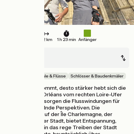
22 km
1 h 23 min
Anfänger
Jargeau
Orléans
Malerische Kanäle & Flüsse
Schlösser & Baudenkmäler
Je näher man kommt, desto stärker hebt sich die
Silhouette von Orléans vom rechten Loire-Ufer
ab. Gleichzeitig sorgen die Flusswindungen für
ständig wechselnde Perspektiven. Die
Freizeitanlage auf der Île Charlemagne, der
grünen Lunge der Stadt, bietet Entspannung,
bevor man sich in das rege Treiben der Stadt