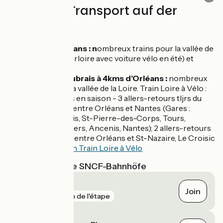
Züge und Transport auf der
Route
Gare d’Orléans : n
ombreux trains pour la vallée de
la Loire (Interloire avec voiture vélo en été) et
Paris.
Gare des Aubrais à 4kms d’Orléans :
nombreux
trains pour la vallée de la Loire. Train Loire à Vélo :
33 à 50 vélos en saison - 3 allers-retours tljrs du
lun. au vend. entre Orléans et Nantes (Gares :
Orléans, Blois, St-Pierre-des-Corps, Tours,
Saumur, Angers, Ancenis, Nantes); 2 allers-retours
le week-end entre Orléans et St-Nazaire, Le Croisic
-
Information Train Loire à Vélo
Nächstgelegene SNCF-Bahnhöfe
Orléans
Join
gare
1 km de l'étape