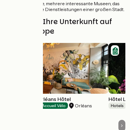
Rue de Bourgogne, mehrere interessante Museen, das
Hôtel Groslot. Alle Dienstleistungen einer großen Stadt.
Finden Sie Ihre Unterkunft auf
dieser Etappe
Urban Jungle Orléans Hôtel
Hôtel Le
Orléans
Hotels
Accueil Vélo
Hotels