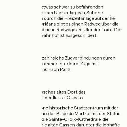
Achtung auf dem etwas schwer zu befahrenden
gepflasterten Stück am Ufer in Jargeau. Schöne
Greenways führen durch die Freizeitanlage auf der Île
Charlemagne. In Orléans gibt es einen Radweg über die
Thinat-Brücke und neue Radwege am Ufer der Loire. Der
direkte Weg zum Bahnhof ist ausgeschildert.
SNCF
Bahnhof Orléans: zahlreiche Zugverbindungen durch
das Loire-Tal (im Sommer Interloire-Züge mit
Fahrradwaggon) und nach Paris.
Sehenswert
Sandillon:
ein hübsches altes Dorf, das
Naturschutzgebiet der Île aux Oiseaux
Orléans:
das schöne historische Stadtzentrum mit der
neuen Straßenbahn, der Place du Martroi mit der Statue
von Jeanne d'Arc, die Sainte-Croix-Kathedrale, die
Fachwerkhäuser, die alten Gassen, darunter die lebhafte