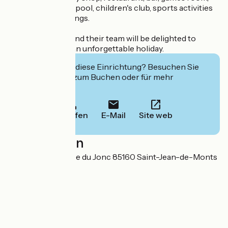
heated swimming pool, children's club, sports activities
and themed evenings.
Vanessa, Dorine and their team will be delighted to
welcome you for an unforgettable holiday.
Interessiert Sie diese Einrichtung? Besuchen Sie
deren Website zum Buchen oder für mehr
Informationen.
Anrufen
E-Mail
Site web
Localisation
Chemin de la Parée du Jonc 85160 Saint-Jean-de-Monts