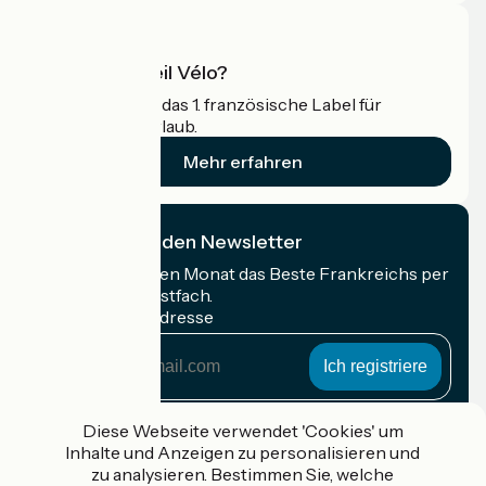
Was ist Accueil Vélo?
Accueil Vélo ist das 1. französische Label für
Radfahrer im Urlaub.
Mehr erfahren
Ich abonniere den Newsletter
Erhalten Sie jeden Monat das Beste Frankreichs per
Rad in Ihrem Postfach.
Meine E-Mail-Adresse
Meine
E-
Mail-
Anmeldebedingungen
Adresse
Diese Webseite verwendet 'Cookies' um
Inhalte und Anzeigen zu personalisieren und
Gefördert im Rahmen von Destination France
zu analysieren. Bestimmen Sie, welche