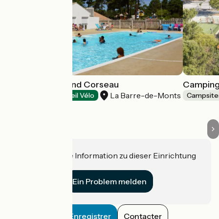
Camping le Grand Corseau
Camping
La Barre-de-Monts
Campsites
Accueil Vélo
Campsite
Haben Sie eine Information zu dieser Einrichtung
für uns?
Ein Problem melden
Enregistrer
Contacter