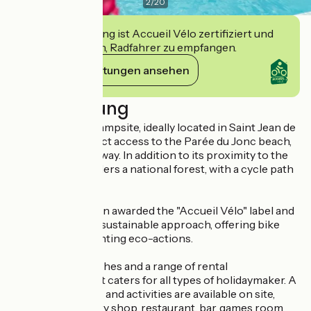
2
/
20
Diese Einrichtung ist Accueil Vélo zertifiziert und
verpflichtet sich, Radfahrer zu empfangen.
Ihre Verpflichtungen ansehen
Beschreibung
The Côté Plage campsite, ideally located in Saint Jean de
Monts, offers direct access to the Parée du Jonc beach,
just 200 metres away. In addition to its proximity to the
beach, it also borders a national forest, with a cycle path
just outside.
The hotel has been awarded the "Accueil Vélo" label and
is committed to a sustainable approach, offering bike
hire and implementing eco-actions.
With 123 bare pitches and a range of rental
accommodation, it caters for all types of holidaymaker. A
variety of services and activities are available on site,
including a grocery shop, restaurant, bar, games room,