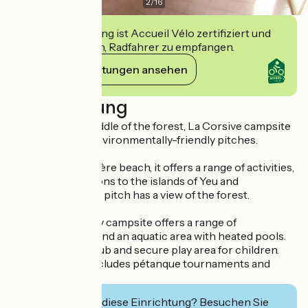
2
/
16
Diese Einrichtung ist Accueil Vélo zertifiziert und
verpflichtet sich, Radfahrer zu empfangen.
Ihre Verpflichtungen ansehen
Beschreibung
Located in the middle of the forest, La Corsive campsite
offers 121 quiet, environmentally-friendly pitches.
Close to the Bergère beach, it offers a range of activities,
including excursions to the islands of Yeu and
Noirmoutier. Each pitch has a view of the forest.
The friendly family campsite offers a range of
accommodation and an aquatic area with heated pools.
There is a mini-club and secure play area for children.
Entertainment includes pétanque tournaments and
evening dances.
Interessiert Sie diese Einrichtung? Besuchen Sie