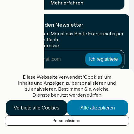
Mehr erfahren
Ich abonniere den Newsletter
Erhalten Sie jeden Monat das Beste Frankreichs per
Rad in Ihrem Postfach.
Meine E-Mail-Adresse
Meine
E-
Mail-
Anmeldebedingungen
Adresse
Diese Webseite verwendet 'Cookies' um
Inhalte und Anzeigen zu personalisieren und
Gefördert im Rahmen von Destination France
zu analysieren. Bestimmen Sie, welche
Dienste benutzt werden dürfen
Verbiete alle Cookies
Alle akzeptieren
Accueil Vélo Pro
Kontakt
Personalisieren
Rechtliche Informationen
DE
Kontakt