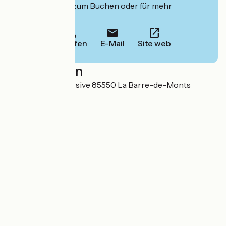
deren Website zum Buchen oder für mehr
Informationen.
Anrufen
E-Mail
Site web
Localisation
47 Route de la Corsive 85550 La Barre-de-Monts