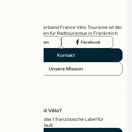
Wer sind wir?
Der nationale Verband France Vélo Tourisme ist der
offizielle Leitfaden für Radtourismus in Frankreich.
Instagram
Facebook
Kontakt
Unsere Mission
Pressebereich
Profi-Bereich
Was ist Accueil Vélo?
Accueil Vélo ist das 1. französische Label für
Radfahrer im Urlaub.