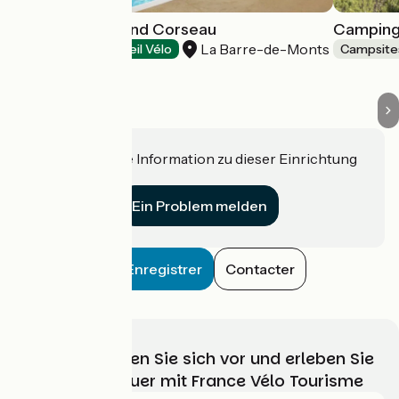
Camping le Grand Corseau
Camping
La Barre-de-Monts
Campsites
Accueil Vélo
Campsite
Haben Sie eine Information zu dieser Einrichtung
für uns?
Ein Problem melden
Enregistrer
Contacter
Wählen, bereiten Sie sich vor und erleben Sie
Ihr Radabenteuer mit France Vélo Tourisme