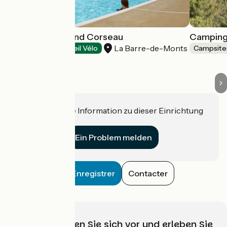
Camping le Grand Corseau
Camping
La Barre-de-Monts
Campsites
Accueil Vélo
Campsite
Haben Sie eine Information zu dieser Einrichtung
für uns?
Ein Problem melden
Enregistrer
Contacter
Wählen, bereiten Sie sich vor und erleben Sie