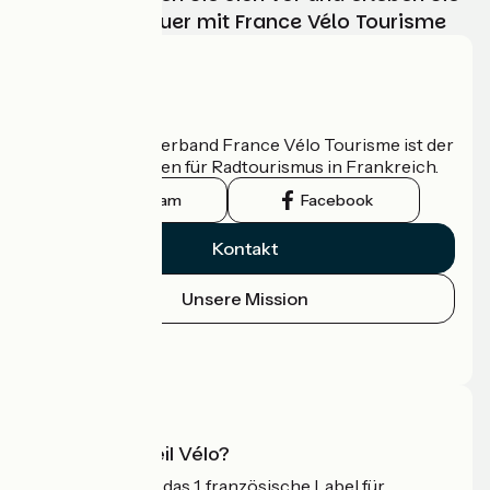
Ihr Radabenteuer mit France Vélo Tourisme
Wer sind wir?
Der nationale Verband France Vélo Tourisme ist der
offizielle Leitfaden für Radtourismus in Frankreich.
Instagram
Facebook
Kontakt
Unsere Mission
Pressebereich
Profi-Bereich
Was ist Accueil Vélo?
Accueil Vélo ist das 1. französische Label für