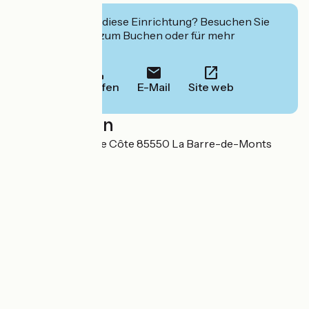
Interessiert Sie diese Einrichtung? Besuchen Sie
deren Website zum Buchen oder für mehr
Informationen.
Anrufen
E-Mail
Site web
Localisation
Route de la Grande Côte 85550 La Barre-de-Monts