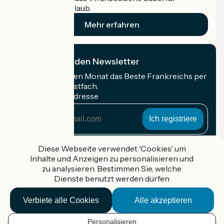
Radfahrer im Urlaub.
Mehr erfahren
Ich abonniere den Newsletter
Erhalten Sie jeden Monat das Beste Frankreichs per
Rad in Ihrem Postfach.
Meine E-Mail-Adresse
Meine
E-
Mail-
Anmeldebedingungen
Adresse
Diese Webseite verwendet 'Cookies' um
Inhalte und Anzeigen zu personalisieren und
Gefördert im Rahmen von Destination France
zu analysieren. Bestimmen Sie, welche
Dienste benutzt werden dürfen
Verbiete alle Cookies
Alle akzeptieren
Accueil Vélo Pro
Kontakt
Personalisieren