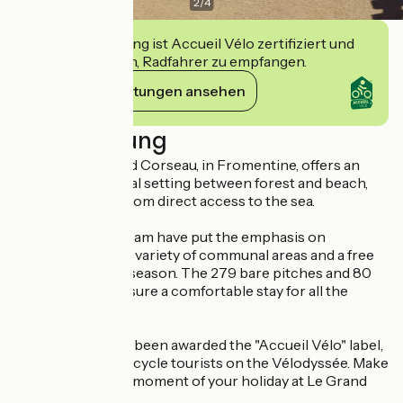
2
/
4
Diese Einrichtung ist Accueil Vélo zertifiziert und
verpflichtet sich, Radfahrer zu empfangen.
Ihre Verpflichtungen ansehen
Beschreibung
Camping Le Grand Corseau, in Fromentine, offers an
exceptional natural setting between forest and beach,
just 400 metres from direct access to the sea.
Vincent and his team have put the emphasis on
conviviality, with a variety of communal areas and a free
children's club in season. The 279 bare pitches and 80
mobile homes ensure a comfortable stay for all the
family.
The campsite has been awarded the "Accueil Vélo" label,
making it ideal for cycle tourists on the Vélodyssée. Make
the most of every moment of your holiday at Le Grand
Corseau!