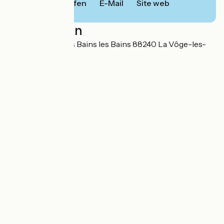
Anrufen
E-Mail
Site web
Localisation
31 rue des creuses Bains les Bains 88240 La Vôge-les-
Bains