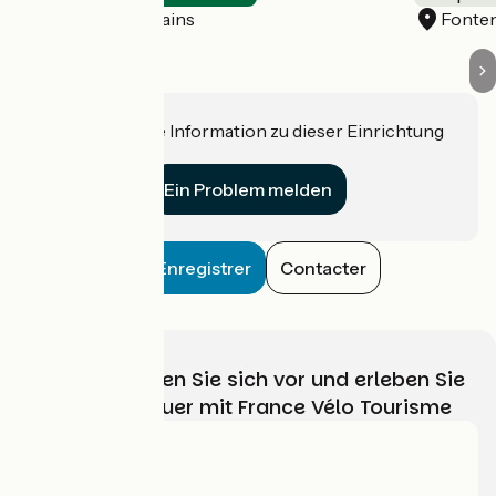
La Vôge-les-Bains
Fonte
Haben Sie eine Information zu dieser Einrichtung
für uns?
Ein Problem melden
Enregistrer
Contacter
Wählen, bereiten Sie sich vor und erleben Sie
Ihr Radabenteuer mit France Vélo Tourisme