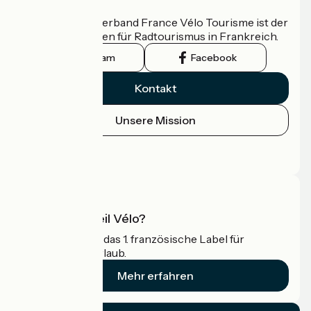
Wer sind wir?
Der nationale Verband France Vélo Tourisme ist der
offizielle Leitfaden für Radtourismus in Frankreich.
Instagram
Facebook
Kontakt
Unsere Mission
Pressebereich
Profi-Bereich
Was ist Accueil Vélo?
Accueil Vélo ist das 1. französische Label für
Radfahrer im Urlaub.
Mehr erfahren