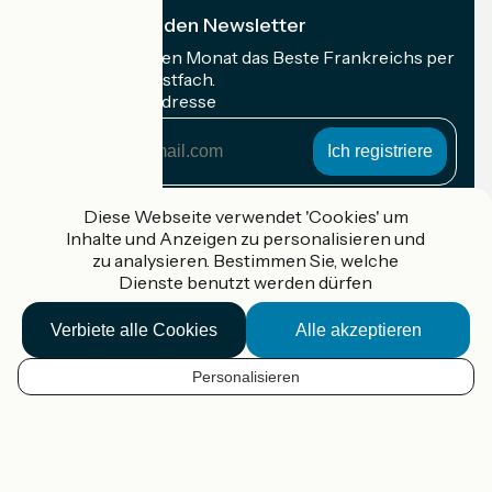
Ich abonniere den Newsletter
Erhalten Sie jeden Monat das Beste Frankreichs per
Rad in Ihrem Postfach.
Meine E-Mail-Adresse
Meine
E-
Mail-
Anmeldebedingungen
Adresse
Diese Webseite verwendet 'Cookies' um
Inhalte und Anzeigen zu personalisieren und
Gefördert im Rahmen von Destination France
zu analysieren. Bestimmen Sie, welche
Dienste benutzt werden dürfen
Verbiete alle Cookies
Alle akzeptieren
Accueil Vélo Pro
Kontakt
Personalisieren
Rechtliche Informationen
DE
Kontakt
Privacy policy
Kartenoptionen
Réalisation :
StudioJuillet
et
France Vélo Tourisme
Standard-Kartenhintergrund