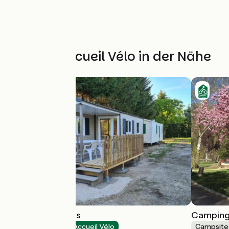
Weitere Accueil Vélo in der Nähe
Camping les pins
Camping
Campsites
Accueil Vélo
Campsite