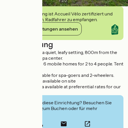
2
/
2
Diese Einrichtung ist Accueil Vélo zertifiziert und
verpflichtet sich, Radfahrer zu empfangen.
Ihre Verpflichtungen ansehen
Beschreibung
1-star campsite in a quiet, leafy setting, 800m from the
Bains-Les-Bains spa center.
Campsite offering 6 mobile homes for 2 to 4 people. Tent
rental available.
Special rates available for spa-goers and 2-wheelers.
Snacks and bread available on site
New: wellness area available at preferential rates for our
customers
Interessiert Sie diese Einrichtung? Besuchen Sie
deren Website zum Buchen oder für mehr
Informationen.