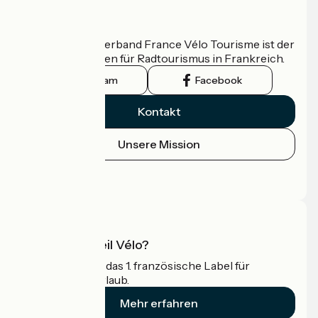
Wer sind wir?
Der nationale Verband France Vélo Tourisme ist der
offizielle Leitfaden für Radtourismus in Frankreich.
Instagram
Facebook
Kontakt
Unsere Mission
Pressebereich
Profi-Bereich
Was ist Accueil Vélo?
Accueil Vélo ist das 1. französische Label für
Radfahrer im Urlaub.
Mehr erfahren