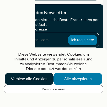
Ich abonniere den Newsletter
Erhalten Sie jeden Monat das Beste Frankreichs per
Rad in Ihrem Postfach.
Meine E-Mail-Adresse
Meine
E-
Mail-
Anmeldebedingungen
Adresse
Diese Webseite verwendet 'Cookies' um
Inhalte und Anzeigen zu personalisieren und
Gefördert im Rahmen von Destination France
zu analysieren. Bestimmen Sie, welche
Dienste benutzt werden dürfen
Verbiete alle Cookies
Alle akzeptieren
Accueil Vélo Pro
Kontakt
Personalisieren
Rechtliche Informationen
DE
Kontakt
Privacy policy
Kartenoptionen
Réalisation :
StudioJuillet
et
France Vélo Tourisme