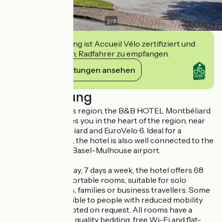
2
/
3
Diese Einrichtung ist Accueil Vélo zertifiziert und
verpflichtet sich, Radfahrer zu empfangen.
Ihre Verpflichtungen ansehen
Beschreibung
Visiting the Doubs region, the B&B HOTEL Montbéliard
Sochaux welcomes you in the heart of the region, near
Sochaux, Montbéliard and EuroVelo 6. Ideal for a
stopover or a stay, the hotel is also well connected to the
TGV stations and Basel-Mulhouse airport.
Open 24 hours a day, 7 days a week, the hotel offers 68
modern and comfortable rooms, suitable for solo
travellers, couples, families or business travellers. Some
rooms are accessible to people with reduced mobility
and pets are accepted on request. All rooms have a
private bathroom, quality bedding, free Wi-Fi and flat-