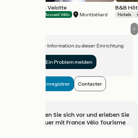
Hôtel Ibis Styles Velotte
B&B Hôt
Montbéliard
Hotels
Accueil Vélo
Hotels
Haben Sie eine Information zu dieser Einrichtung
für uns?
Ein Problem melden
Enregistrer
Contacter
Wählen, bereiten Sie sich vor und erleben Sie
Ihr Radabenteuer mit France Vélo Tourisme