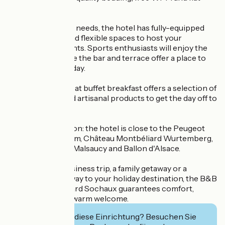
screen TV.
For your business needs, the hotel has fully-equipped
seminar rooms and flexible spaces to host your
meetings and events. Sports enthusiasts will enjoy the
fitness room, while the bar and terrace offer a place to
relax after a busy day.
The all-you-can-eat buffet breakfast offers a selection of
fresh, regional and artisanal products to get the day off to
a good start.
Discover the region: the hotel is close to the Peugeot
Adventure Museum, Château Montbéliard Wurtemberg,
Base Nautique du Malsaucy and Ballon d'Alsace.
Whether for a business trip, a family getaway or a
stopover on the way to your holiday destination, the B&B
HOTEL Montbéliard Sochaux guarantees comfort,
practicality and a warm welcome.
Interessiert Sie diese Einrichtung? Besuchen Sie