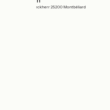
Localisation
Rue des Frères Deckherr 25200 Montbéliard