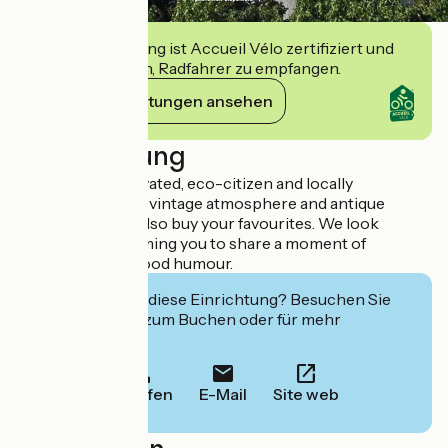
Diese Einrichtung ist Accueil Vélo zertifiziert und
verpflichtet sich, Radfahrer zu empfangen.
Ihre Verpflichtungen ansehen
Beschreibung
Completely renovated, eco-citizen and locally
committed, with a vintage atmosphere and antique
objects, you can also buy your favourites. We look
forward to welcoming you to share a moment of
conviviality and good humour.
Interessiert Sie diese Einrichtung? Besuchen Sie
deren Website zum Buchen oder für mehr
Informationen.
Anrufen
E-Mail
Site web