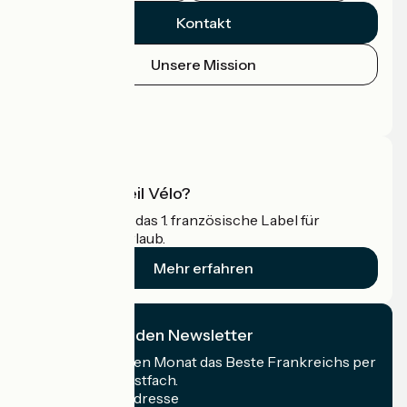
Kontakt
Unsere Mission
Pressebereich
Profi-Bereich
Was ist Accueil Vélo?
Accueil Vélo ist das 1. französische Label für
Radfahrer im Urlaub.
Mehr erfahren
Ich abonniere den Newsletter
Erhalten Sie jeden Monat das Beste Frankreichs per
Rad in Ihrem Postfach.
Meine E-Mail-Adresse