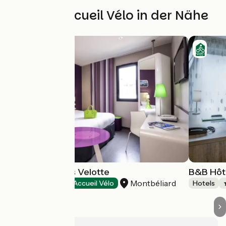
Weitere Accueil Vélo in der Nähe
Hôtel Ibis Styles Velotte
B&B Hôt
Montbéliard
Hotels
Accueil Vélo
Hotels