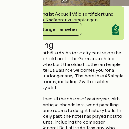
2
/
5
Diese Einrichtung ist Accueil Vélo zertifiziert und
verpflichtet sich, Radfahrer zu empfangen.
Ihre Verpflichtungen ansehen
Beschreibung
In the heart of Montbéliard's historic city centre, on the
path of Heinrich Schickhardt - the German architect
and town planner who built the oldest Lutheran temple
in France - the Hôtel La Balance welcomes you for a
night, a weekend or a longer stay. The hotel has 45 single,
double and family rooms, including 2 with disabled
access, all served by a lift.
The hotel has retained all the charm of yesteryear, with
period staircases, antique chandeliers, wood panelling
and fireplaces in some rooms to delight history buffs. In
addition to its princely past, the hotel has played host to
many historical figures, including the composer
Tchaikovsky and General De Lattre de Tassigny, who