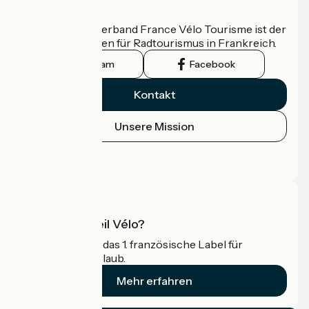
Wer sind wir?
Der nationale Verband France Vélo Tourisme ist der
offizielle Leitfaden für Radtourismus in Frankreich.
Instagram
Facebook
Kontakt
Unsere Mission
Pressebereich
Profi-Bereich
Was ist Accueil Vélo?
Accueil Vélo ist das 1. französische Label für
Radfahrer im Urlaub.
Mehr erfahren