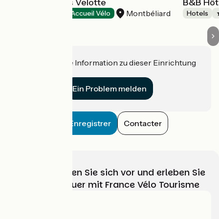
Hôtel Ibis Styles Velotte
B&B Hôt
Montbéliard
Hotels
Accueil Vélo
Hotels
Haben Sie eine Information zu dieser Einrichtung
für uns?
Ein Problem melden
Enregistrer
Contacter
Wählen, bereiten Sie sich vor und erleben Sie
Ihr Radabenteuer mit France Vélo Tourisme