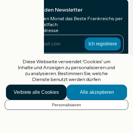
Ich abonniere den Newsletter
Erhalten Sie jeden Monat das Beste Frankreichs per
Rad in Ihrem Postfach.
Meine E-Mail-Adresse
Meine
E-
Mail-
Anmeldebedingungen
Adresse
Diese Webseite verwendet 'Cookies' um
Inhalte und Anzeigen zu personalisieren und
Gefördert im Rahmen von Destination France
zu analysieren. Bestimmen Sie, welche
Dienste benutzt werden dürfen
Verbiete alle Cookies
Alle akzeptieren
Accueil Vélo Pro
Kontakt
Personalisieren
Rechtliche Informationen
DE
Kontakt
Privacy policy
Kartenoptionen
Réalisation :
StudioJuillet
et
France Vélo Tourisme
Standard-Kartenhintergrund