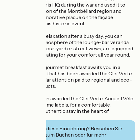
made La Balance his HQ during the war and used it to
order the Liberation of the Montbéliard region and
Alsace. A commemorative plaque on the façade
commemorates this historic event.
For a moment of relaxation after a busy day, you can
enjoy the cosy atmosphere of the lounge-bar veranda.
The rooms, with courtyard or street views, are equipped
with reversible heating for your comfort all year round.
Every morning, a gourmet breakfast awaits you in a
magnificent room that has been awarded the Clef Verte
label, with particular attention paid to regional and eco-
responsible products.
The hotel has been awarded the Clef Verte, Accueil Vélo
and Qualité Tourisme labels, for a comfortable,
responsible and authentic stay in the heart of
Montbéliard.
Interessiert Sie diese Einrichtung? Besuchen Sie
deren Website zum Buchen oder für mehr