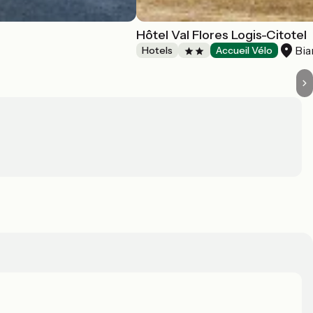
Hôtel Val Flores Logis-Citotel
Bia
Hotels
Accueil Vélo