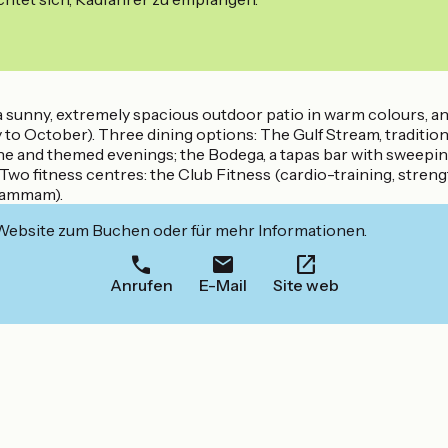
a sunny, extremely spacious outdoor patio in warm colours, a
to October). Three dining options: The Gulf Stream, traditiona
sine and themed evenings; the Bodega, a tapas bar with sweep
Two fitness centres: the Club Fitness (cardio-training, stren
 hammam).
 Website zum Buchen oder für mehr Informationen.
Anrufen
E-Mail
Site web