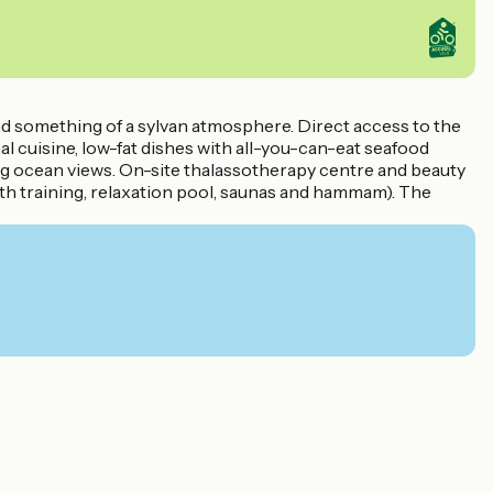
nd something of a sylvan atmosphere. Direct access to the
l cuisine, low-fat dishes with all-you-can-eat seafood
ing ocean views. On-site thalassotherapy centre and beauty
gth training, relaxation pool, saunas and hammam). The