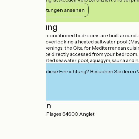
Ihre Verpflichtungen ansehen
Beschreibung
The hotel's 99 air-conditioned bedrooms are built around 
beach and a patio overlooking a heated saltwater pool (May 
buffet on Friday evenings; the Cita, for Mediterranean cui
institute that can be directly accessed from your bedroom. 
Lagon (350 m² heated seawater pool, aquagym, sauna and
Interessiert Sie diese Einrichtung? Besuchen Sie deren
Localisation
153 boulevard des Plages 64600 Anglet