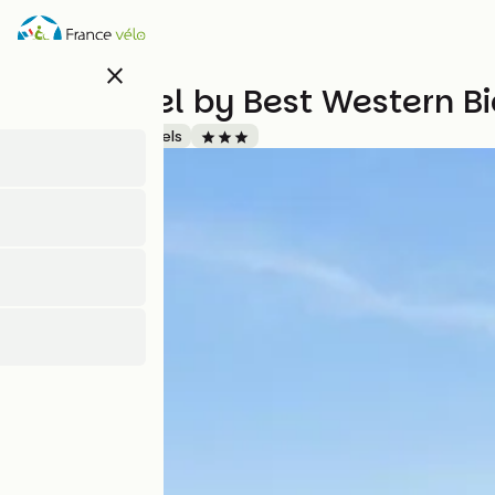
Direkt
zum
Inhalt
close
Sure Hotel by Best Western Bi
Accueil Vélo
Hotels