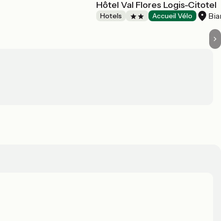
Hôtel Val Flores Logis-Citotel
Bia
Hotels
Accueil Vélo