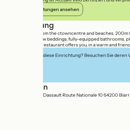
Ihre Verpflichtungen ansehen
Beschreibung
Located at 3km from the ctowncentre and beaches, 200m fro
75 rooms have new beddings, fully-equipped bathrooms, ph
stay. The Amarys restaurant offers you, in a warm and friend
Interessiert Sie diese Einrichtung? Besuchen Sie deren
Localisation
Boulevard Marcel Dassault Route Nationale 10 64200 Biarr