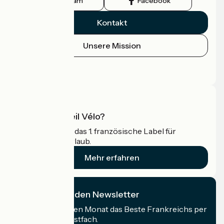
Instagram
Facebook
Kontakt
Unsere Mission
Pressebereich
Profi-Bereich
Was ist Accueil Vélo?
Accueil Vélo ist das 1. französische Label für
Radfahrer im Urlaub.
Mehr erfahren
Ich abonniere den Newsletter
Erhalten Sie jeden Monat das Beste Frankreichs per
Rad in Ihrem Postfach.