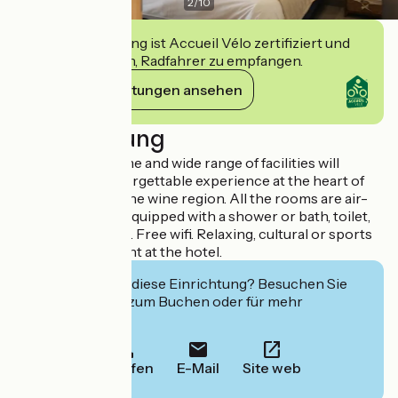
2
/
10
Diese Einrichtung ist Accueil Vélo zertifiziert und
verpflichtet sich, Radfahrer zu empfangen.
Ihre Verpflichtungen ansehen
Beschreibung
The warm welcome and wide range of facilities will
guarantee an unforgettable experience at the heart of
the Cotes du Rhone wine region. All the rooms are air-
conditioned and equipped with a shower or bath, toilet,
telephone and TV. Free wifi. Relaxing, cultural or sports
trails. Bikes for rent at the hotel.
Interessiert Sie diese Einrichtung? Besuchen Sie
deren Website zum Buchen oder für mehr
Informationen.
Anrufen
E-Mail
Site web