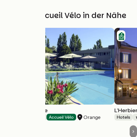
Weitere Accueil Vélo in der Nähe
Mercure Orange
L'Herbie
Orange
Hotels
Accueil Vélo
Hotels