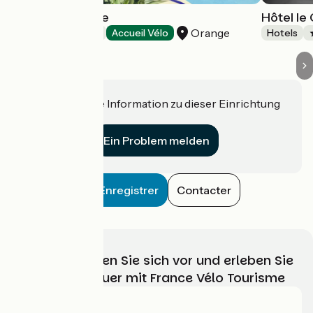
Mercure Orange
Hôtel le 
Orange
Hotels
Accueil Vélo
Hotels
Haben Sie eine Information zu dieser Einrichtung
für uns?
Ein Problem melden
Enregistrer
Contacter
Wählen, bereiten Sie sich vor und erleben Sie
Ihr Radabenteuer mit France Vélo Tourisme