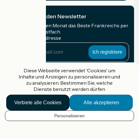
Ich abonniere den Newsletter
Erhalten Sie jeden Monat das Beste Frankreichs per
Rad in Ihrem Postfach.
Meine E-Mail-Adresse
Meine
E-
Mail-
Anmeldebedingungen
Adresse
Diese Webseite verwendet 'Cookies' um
Inhalte und Anzeigen zu personalisieren und
Gefördert im Rahmen von Destination France
zu analysieren. Bestimmen Sie, welche
Dienste benutzt werden dürfen
Verbiete alle Cookies
Alle akzeptieren
Accueil Vélo Pro
Kontakt
Personalisieren
Rechtliche Informationen
DE
Kontakt
Privacy policy
Kartenoptionen
Réalisation :
StudioJuillet
et
France Vélo Tourisme