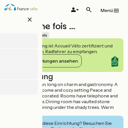
Direkt
zum
Menü
Inhalt
close
Il était une fois ...
Accueil Vélo
Hotels
Diese Einrichtung ist Accueil Vélo zertifiziert und
verpflichtet sich, Radfahrer zu empfangen.
Ihre Verpflichtungen ansehen
Beschreibung
Character-filled inn, long on charm and gastronomy. A
warm, friendly welcome and cozy setting.Peace and
quiet, tastefully decorated. Rooms have telephone and
television, terraces.Dining room has vaulted stone
ceiling. Outdoor dining under the shady trees. Warm
welcome.Reading.
Interessiert Sie diese Einrichtung? Besuchen Sie