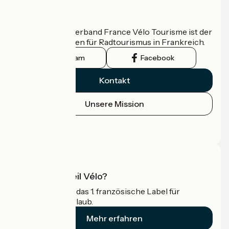
Wer sind wir?
Der nationale Verband France Vélo Tourisme ist der
offizielle Leitfaden für Radtourismus in Frankreich.
Instagram
Facebook
Kontakt
Unsere Mission
Pressebereich
Profi-Bereich
Was ist Accueil Vélo?
Accueil Vélo ist das 1. französische Label für
Radfahrer im Urlaub.
Mehr erfahren