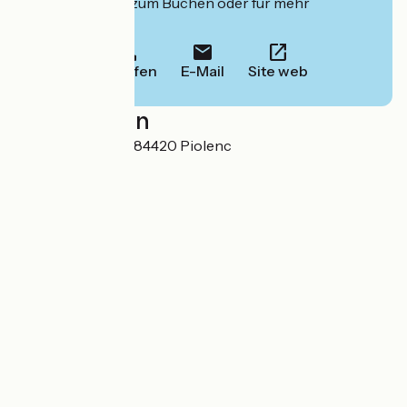
deren Website zum Buchen oder für mehr
Informationen.
Anrufen
E-Mail
Site web
Localisation
4 rue de l'Ormeau 84420 Piolenc