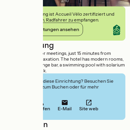
2
/
10
Diese Einrichtung ist Accueil Vélo zertifiziert und
verpflichtet sich, Radfahrer zu empfangen.
Ihre Verpflichtungen ansehen
Beschreibung
It is also perfect for meetings, just 15 minutes from
Avignon, or for relaxation. The hotel has modern rooms,
a restaurant, a lounge bar, a swimming pool with solarium
and a large car park.
Interessiert Sie diese Einrichtung? Besuchen Sie
deren Website zum Buchen oder für mehr
Informationen.
Anrufen
E-Mail
Site web
Localisation