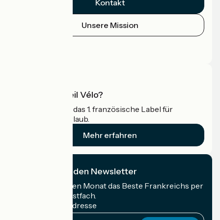
Kontakt
Unsere Mission
Pressebereich
Profi-Bereich
Was ist Accueil Vélo?
Accueil Vélo ist das 1. französische Label für
Radfahrer im Urlaub.
Mehr erfahren
Ich abonniere den Newsletter
Erhalten Sie jeden Monat das Beste Frankreichs per
Rad in Ihrem Postfach.
Meine E-Mail-Adresse