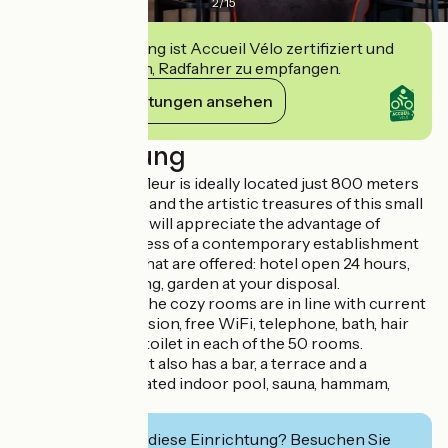
2
/
15
Diese Einrichtung ist Accueil Vélo zertifiziert und
verpflichtet sich, Radfahrer zu empfangen.
Ihre Verpflichtungen ansehen
Beschreibung
The M Hotel Honfleur is ideally located just 800 meters
from the old dock and the artistic treasures of this small
Norman port, you will appreciate the advantage of
finding the quietness of a contemporary establishment
and the services that are offered: hotel open 24 hours,
free private parking, garden at your disposal.
In a quiet setting, the cozy rooms are in line with current
trends: LCD television, free WiFi, telephone, bath, hair
dryer and private toilet in each of the 50 rooms.
The establishment also has a bar, a terrace and a
wellness area (heated indoor pool, sauna, hammam,
treatments...).
Interessiert Sie diese Einrichtung? Besuchen Sie