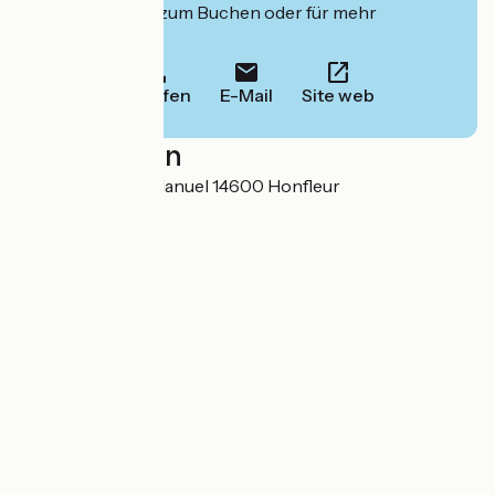
deren Website zum Buchen oder für mehr
Informationen.
Anrufen
E-Mail
Site web
Localisation
62 cours Albert Manuel 14600 Honfleur