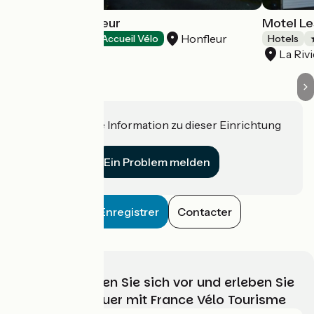
Hôtel Ibis Honfleur
Motel Le
Honfleur
Hotels
Accueil Vélo
Hotels
La Riv
Haben Sie eine Information zu dieser Einrichtung
für uns?
Ein Problem melden
Enregistrer
Contacter
Wählen, bereiten Sie sich vor und erleben Sie
Ihr Radabenteuer mit France Vélo Tourisme