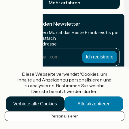
Mehr erfahren
Ich abonniere den Newsletter
Erhalten Sie jeden Monat das Beste Frankreichs per
Rad in Ihrem Postfach.
Meine E-Mail-Adresse
Meine
E-
Mail-
Anmeldebedingungen
Adresse
Diese Webseite verwendet 'Cookies' um
Inhalte und Anzeigen zu personalisieren und
Gefördert im Rahmen von Destination France
zu analysieren. Bestimmen Sie, welche
Dienste benutzt werden dürfen
Verbiete alle Cookies
Alle akzeptieren
Accueil Vélo Pro
Kontakt
Personalisieren
Rechtliche Informationen
DE
Kontakt