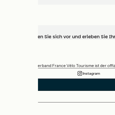
Wählen, bereiten Sie sich vor und erleben Sie 
Wer sind wir?
Der nationale Verband France Vélo Tourisme ist der offiz
Instagram
Pressebereich
Profi-Bereich