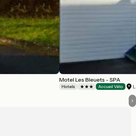
Motel Les Bleuets - SPA
L
Hotels
Accueil Vélo