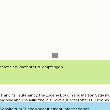
1
/
4
ichtet sich, Radfahrer zu empfangen.
ck and its lieutenancy, the Eugène Boudin and Maison Satie mu
ville and Trouville, the Ibis Honfleur hotel offers 60 rooms w
 Website zum Buchen oder für mehr Informationen.