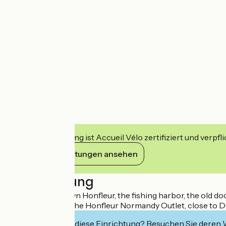
Diese Einrichtung ist Accueil Vélo zertifiziert und verpfl
Ihre Verpflichtungen ansehen
Beschreibung
Close to downtown Honfleur, the fishing harbor, the old do
Normandie, near the Honfleur Normandy Outlet, close to Deau
Interessiert Sie diese Einrichtung? Besuchen Sie deren