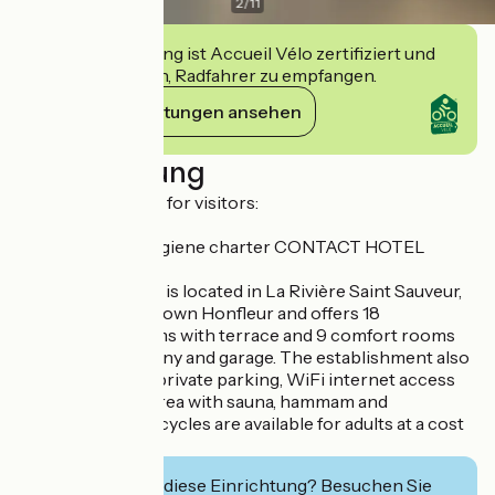
2
/
11
Diese Einrichtung ist Accueil Vélo zertifiziert und
verpflichtet sich, Radfahrer zu empfangen.
Ihre Verpflichtungen ansehen
Beschreibung
Measures in place for visitors:
Reception and hygiene charter CONTACT HOTEL
Motel Les Bleuets is located in La Rivière Saint Sauveur,
1.5 km from downtown Honfleur and offers 18
comfortable rooms with terrace and 9 comfort rooms
with private balcony and garage. The establishment also
has a free closed private parking, WiFi internet access
and a relaxation area with sauna, hammam and
hydromassage. Bicycles are available for adults at a cost
of 5 euros per day.
Interessiert Sie diese Einrichtung? Besuchen Sie