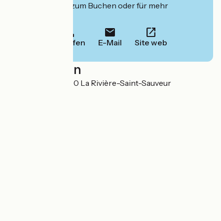
deren Website zum Buchen oder für mehr
Informationen.
Anrufen
E-Mail
Site web
Localisation
Le Poudreux 14600 La Rivière-Saint-Sauveur