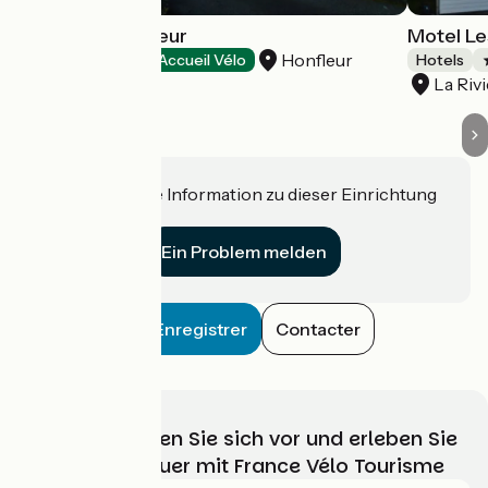
Hôtel Ibis Honfleur
Motel Le
Honfleur
Hotels
Accueil Vélo
Hotels
La Riv
Haben Sie eine Information zu dieser Einrichtung
für uns?
Ein Problem melden
Enregistrer
Contacter
Wählen, bereiten Sie sich vor und erleben Sie
Ihr Radabenteuer mit France Vélo Tourisme