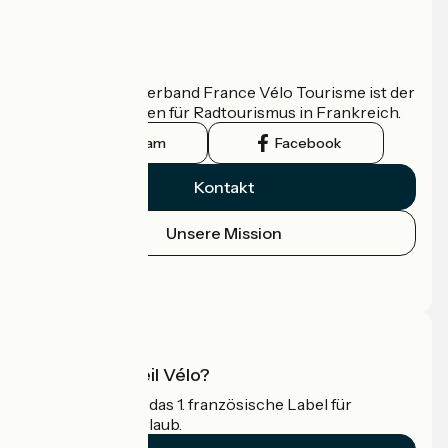
Wer sind wir?
Der nationale Verband France Vélo Tourisme ist der
offizielle Leitfaden für Radtourismus in Frankreich.
Instagram
Facebook
Kontakt
Unsere Mission
Pressebereich
Profi-Bereich
Was ist Accueil Vélo?
Accueil Vélo ist das 1. französische Label für
Radfahrer im Urlaub.