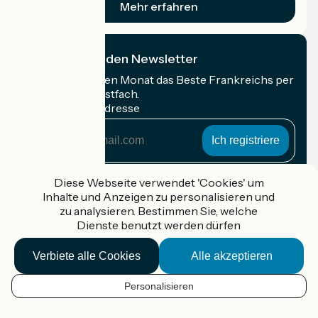
Mehr erfahren
Ich abonniere den Newsletter
Erhalten Sie jeden Monat das Beste Frankreichs per
Rad in Ihrem Postfach.
Meine E-Mail-Adresse
Meine
E-
Mail-
Anmeldebedingungen
Adresse
Diese Webseite verwendet 'Cookies' um
Inhalte und Anzeigen zu personalisieren und
Gefördert im Rahmen von Destination France
zu analysieren. Bestimmen Sie, welche
Dienste benutzt werden dürfen
Verbiete alle Cookies
Alle akzeptieren
Accueil Vélo Pro
Kontakt
Personalisieren
Rechtliche Informationen
DE
Kontakt