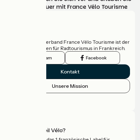
Ihr Radabenteuer mit France Vélo Tourisme
Wer sind wir?
Der nationale Verband France Vélo Tourisme ist der
offizielle Leitfaden für Radtourismus in Frankreich.
Instagram
Facebook
Kontakt
Unsere Mission
Pressebereich
Profi-Bereich
Was ist Accueil Vélo?
Accueil Vélo ist das 1. französische Label für