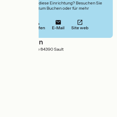
Interessiert Sie diese Einrichtung? Besuchen Sie
deren Website zum Buchen oder für mehr
Informationen.
Anrufen
E-Mail
Site web
Localisation
Hameau de la Loge 84390 Sault