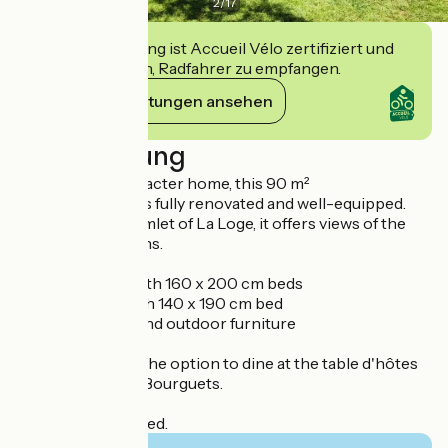
2
/
17
Diese Einrichtung ist Accueil Vélo zertifiziert und
verpflichtet sich, Radfahrer zu empfangen.
Ihre Verpflichtungen ansehen
Beschreibung
In a beautiful character home, this 90 m²
accommodation is fully renovated and well-equipped.
Located in the hamlet of La Loge, it offers views of the
village and its plains.
Two bedrooms with 160 x 200 cm beds
One bedroom with 140 x 190 cm bed
Garden, terrace, and outdoor furniture
Guests also have the option to dine at the table d'hôtes
of La Bastide des Bourguets.
Pets are not allowed.