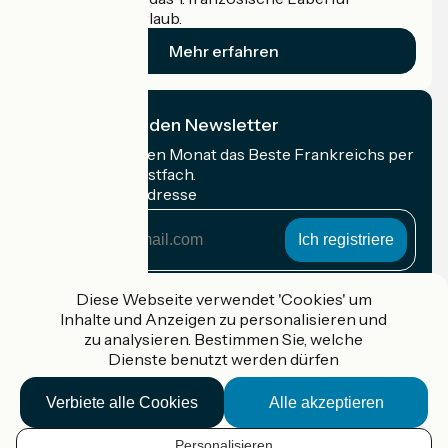
Radfahrer im Urlaub.
Mehr erfahren
Ich abonniere den Newsletter
Erhalten Sie jeden Monat das Beste Frankreichs per
Rad in Ihrem Postfach.
Meine E-Mail-Adresse
Meine
E-
Mail-
Anmeldebedingungen
Adresse
Diese Webseite verwendet 'Cookies' um
Inhalte und Anzeigen zu personalisieren und
Gefördert im Rahmen von Destination France
zu analysieren. Bestimmen Sie, welche
Dienste benutzt werden dürfen
Verbiete alle Cookies
Alle akzeptieren
Accueil Vélo Pro
Kontakt
Personalisieren