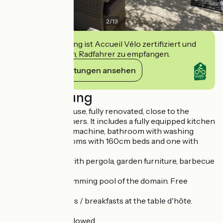
2
/
13
Diese Einrichtung ist Accueil Vélo zertifiziert und
verpflichtet sich, Radfahrer zu empfangen.
Ihre Verpflichtungen ansehen
Beschreibung
Old 150m² farmhouse, fully renovated, close to the
bastide of the owners. It includes a fully equipped kitchen
with a Nespresso machine, bathroom with washing
machine, 2 bedrooms with 160cm beds and one with
180cm.
Outside, terrace with pergola, garden furniture, barbecue
and garden.
Access to the swimming pool of the domain. Free
parking and wifi.
Possibility of meals / breakfasts at the table d'hôte.
Animals are not allowed.