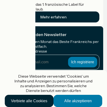
Accueil Vélo ist das 1. französische Label für
Radfahrer im Urlaub.
Mehr erfahren
Ich abonniere den Newsletter
Erhalten Sie jeden Monat das Beste Frankreichs per
Rad in Ihrem Postfach.
Meine E-Mail-Adresse
Meine
E-
Mail-
Anmeldebedingungen
Adresse
Diese Webseite verwendet 'Cookies' um
Inhalte und Anzeigen zu personalisieren und
Gefördert im Rahmen von Destination France
zu analysieren. Bestimmen Sie, welche
Dienste benutzt werden dürfen
Verbiete alle Cookies
Alle akzeptieren
Accueil Vélo Pro