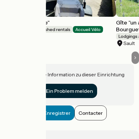
Gîte "Le cottage"
Gîte "un
Bourgue
Lodgings and furnished rentals
Accueil Vélo
Sault
Lodgings 
Sault
Haben Sie eine Information zu dieser Einrichtung
für uns?
Ein Problem melden
Enregistrer
Contacter