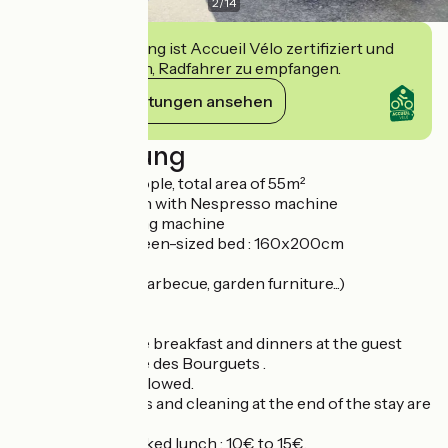
2
/
14
Diese Einrichtung ist Accueil Vélo zertifiziert und
verpflichtet sich, Radfahrer zu empfangen.
Ihre Verpflichtungen ansehen
Beschreibung
Lodge for two people, total area of 55m²
Fully fitted kitchen with Nespresso machine
Bathroom, washing machine
Bedroom with queen-sized bed : 160x200cm
Living room, TV
Private terrace (barbecue, garden furniture...)
Free parking
Free Wifi
Possibility to have breakfast and dinners at the guest
table of La Bastide des Bourguets .
Animals are not allowed.
Bed sheets, towels and cleaning at the end of the stay are
included.
Possibility of pacjked lunch : 10€ to 15€.