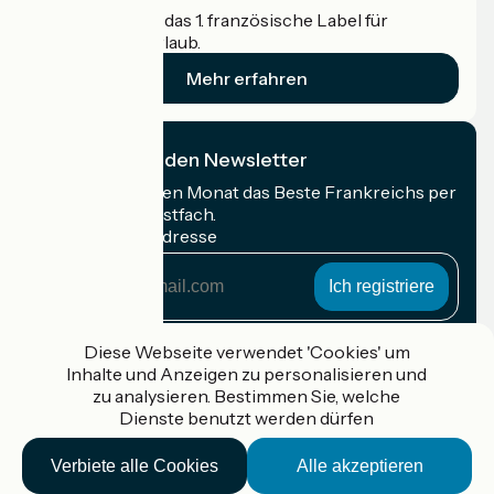
Accueil Vélo ist das 1. französische Label für
Radfahrer im Urlaub.
Mehr erfahren
Ich abonniere den Newsletter
Erhalten Sie jeden Monat das Beste Frankreichs per
Rad in Ihrem Postfach.
Meine E-Mail-Adresse
Meine
E-
Mail-
Anmeldebedingungen
Adresse
Diese Webseite verwendet 'Cookies' um
Inhalte und Anzeigen zu personalisieren und
Gefördert im Rahmen von Destination France
zu analysieren. Bestimmen Sie, welche
Dienste benutzt werden dürfen
Verbiete alle Cookies
Alle akzeptieren
Accueil Vélo Pro