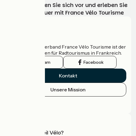
Wählen, bereiten Sie sich vor und erleben Sie
Ihr Radabenteuer mit France Vélo Tourisme
Wer sind wir?
Der nationale Verband France Vélo Tourisme ist der
offizielle Leitfaden für Radtourismus in Frankreich.
Instagram
Facebook
Kontakt
Unsere Mission
Pressebereich
Profi-Bereich
Was ist Accueil Vélo?