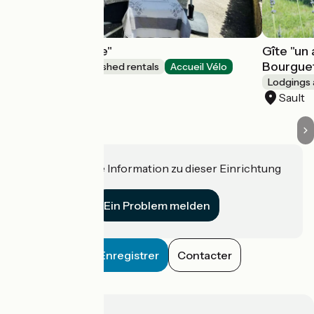
Gîte "Le cottage"
Gîte "un
Bourgue
Lodgings and furnished rentals
Accueil Vélo
Sault
Lodgings 
Sault
Haben Sie eine Information zu dieser Einrichtung
für uns?
Ein Problem melden
Enregistrer
Contacter