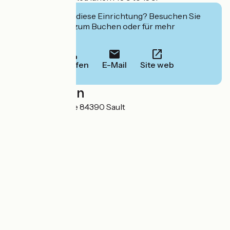
Interessiert Sie diese Einrichtung? Besuchen Sie
deren Website zum Buchen oder für mehr
Informationen.
Anrufen
E-Mail
Site web
Localisation
Hameau de la Loge 84390 Sault