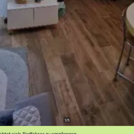
1
/
5
ichtet sich, Radfahrer zu empfangen.