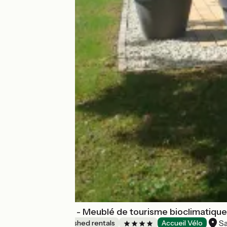
Gîte Harmonies - Meublé de tourisme bioclimatique
Sa
Lodgings and furnished rentals
Accueil Vélo