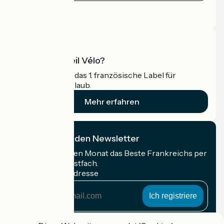
Pressebereich
Profi-Bereich
Was ist Accueil Vélo?
Accueil Vélo ist das 1. französische Label für
Radfahrer im Urlaub.
Mehr erfahren
Ich abonniere den Newsletter
Erhalten Sie jeden Monat das Beste Frankreichs per
Rad in Ihrem Postfach.
Meine E-Mail-Adresse
Meine
E-
Mail-
Anmeldebedingungen
Adresse