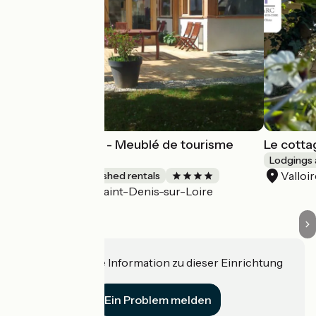
Gîte Harmonies - Meublé de tourisme
Le cotta
bioclimatique
Lodgings 
Valloi
Lodgings and furnished rentals
Saint-Denis-sur-Loire
Accueil Vélo
Haben Sie eine Information zu dieser Einrichtung
für uns?
Ein Problem melden