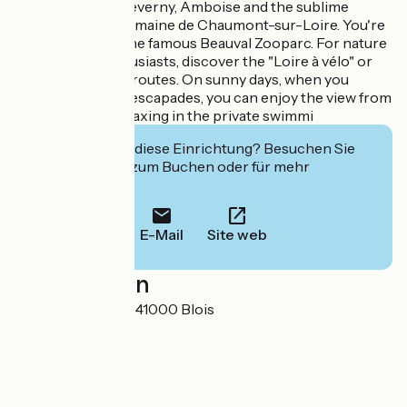
of Chambord, Cheverny, Amboise and the sublime
gardens of the Domaine de Chaumont-sur-Loire. You're
also 45 km from the famous Beauval Zooparc. For nature
and 2-wheel enthusiasts, discover the "Loire à vélo" or
"Châteaux à vélo" routes. On sunny days, when you
return from your escapades, you can enjoy the view from
your gîte while relaxing in the private swimmi
Interessiert Sie diese Einrichtung? Besuchen Sie
deren Website zum Buchen oder für mehr
Informationen.
E-Mail
Site web
Localisation
40, Rue Albert 1er 41000 Blois