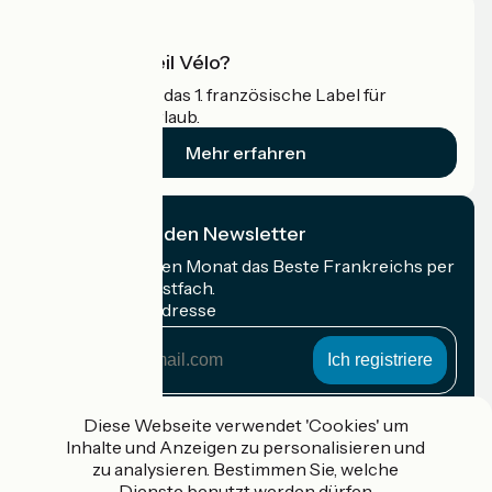
Was ist Accueil Vélo?
Accueil Vélo ist das 1. französische Label für
Radfahrer im Urlaub.
Mehr erfahren
Ich abonniere den Newsletter
Erhalten Sie jeden Monat das Beste Frankreichs per
Rad in Ihrem Postfach.
Meine E-Mail-Adresse
Meine
E-
Mail-
Anmeldebedingungen
Adresse
Diese Webseite verwendet 'Cookies' um
Inhalte und Anzeigen zu personalisieren und
Gefördert im Rahmen von Destination France
zu analysieren. Bestimmen Sie, welche
Dienste benutzt werden dürfen