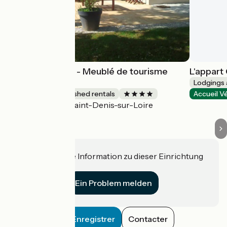
Gîte Harmonies - Meublé de tourisme
L'appart
bioclimatique
Lodgings 
Lodgings and furnished rentals
Accueil V
Saint-Denis-sur-Loire
Accueil Vélo
Haben Sie eine Information zu dieser Einrichtung
für uns?
Ein Problem melden
Enregistrer
Contacter