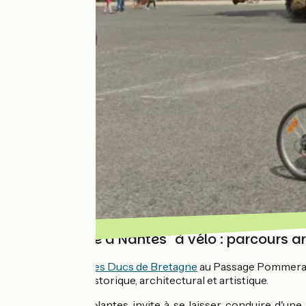
"Le Voyage à Nantes" à vélo : parcours art
Du
Château des Ducs de Bretagne
au Passage Pommeray
patrimoine historique, architectural et artistique.
Le Voyage à Nantes invite à se laisser conduire d'une