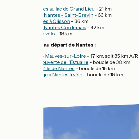
De Nantes au lac de Grand Lieu
- 21 km
Estuaire Nantes - Saint-Brevin
- 63 km
De Nantes à Clisson
- 36 km
Estuaire Nantes Cordemais
- 42 km
L'Erdre à vélo
- 18 km
Balades vélo au départ de Nantes :
Nantes - Mauves-sur-Loire
- 17 km, soit 35 km A/R
À la découverte de l'Estuaire
- boucle de 30 km
Tour de l'île de Nantes
- boucle de 15 km
Le Voyage à Nantes à vélo
- boucle de 18 km