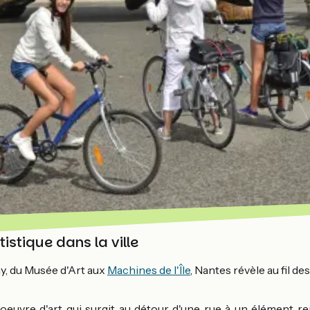
istique dans la ville
, du Musée d'Art aux
Machines de l'Île
, Nantes révèle au fil de
 oeuvre d'art qui surgit au détour d'une rue à un élément re