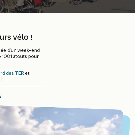
rs vélo !
née, d’un week-end
le 1001 atouts pour
ord des TER
et,
 !
s