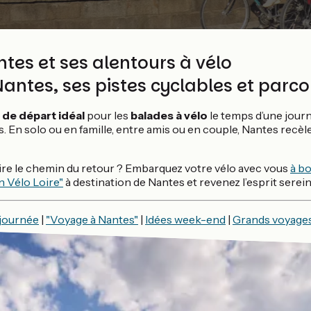
ntes et ses alentours à vélo
antes, ses pistes cyclables et parcou
 de départ idéal
pour les
balades à vélo
le temps d’une jour
s. En solo ou en famille, entre amis ou en couple, Nantes recè
aire le chemin du retour ? Embarquez votre vélo avec vous
à b
n Vélo Loire"
à destination de Nantes et revenez l’esprit serein
 journée
|
"Voyage à Nantes"
|
Idées week-end
|
Grands voyage