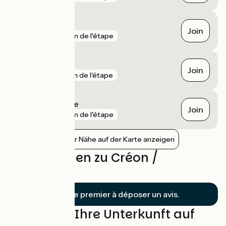
Cadaujac
Join
gare
4 km de l'étape
Pessac
Join
gare
5 km de l'étape
Pessac Alouette
Join
gare
6 km de l'étape
Bahnhöfe in der Nähe auf der Karte anzeigen
Bewertungen zu Créon /
Bordeaux
Soyez le premier à déposer un avis.
Finden Sie Ihre Unterkunft auf