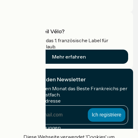
Profi-Bereich
Was ist Accueil Vélo?
Accueil Vélo ist das 1. französische Label für
Radfahrer im Urlaub.
Mehr erfahren
Ich abonniere den Newsletter
Erhalten Sie jeden Monat das Beste Frankreichs per
Rad in Ihrem Postfach.
Meine E-Mail-Adresse
Meine
E-
Mail-
Anmeldebedingungen
Adresse
Diese Webseite verwendet 'Cookies' um