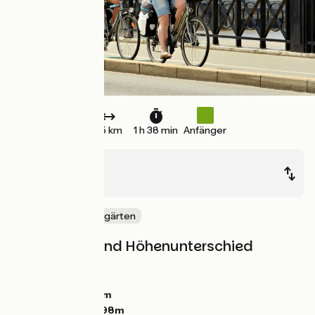
25 km
1 h 38 min
Anfänger
Créon
Bordeaux
Mitten in den Weingärten
Steigungen und Höhenunterschied
Anstiege:
21m
Abstiege:
118m
Tiefster Punkt:
0m
Höchster Punkt:
98m