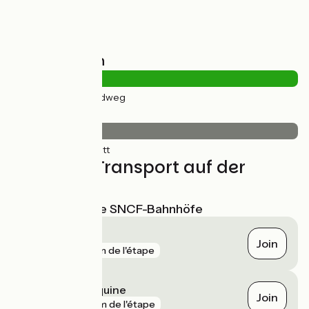
Straßentypen
25km
(100%) Radweg
Belag
25km
(100%) Glatt
Züge und Transport auf der
Route
Nächstgelegene SNCF-Bahnhöfe
Cenon
Join
gare
3 km de l'étape
Talence Médoquine
Join
gare
4 km de l'étape