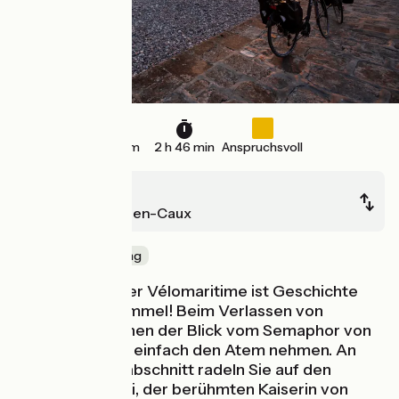
42 km
2 h 46 min
Anspruchsvoll
Fécamp
Saint-Valery-en-Caux
Die Küste entlang
Diese Etappe der Vélomaritime ist Geschichte
unter freiem Himmel! Beim Verlassen von
Fécamp wird Ihnen der Blick vom Semaphor von
Senneville ganz einfach den Atem nehmen. An
diesem Küstenabschnitt radeln Sie auf den
Spuren von Sissi, der berühmten Kaiserin von