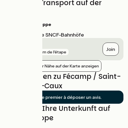
Züge und Transport auf der
Route
Gare de Dieppe
Nächstgelegene SNCF-Bahnhöfe
Fécamp
Join
gare
150 m de l'étape
Bahnhöfe in der Nähe auf der Karte anzeigen
Bewertungen zu Fécamp / Saint-
Valery-en-Caux
Soyez le premier à déposer un avis.
Finden Sie Ihre Unterkunft auf
dieser Etappe