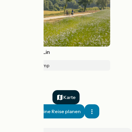
Véloroute du Lin
Dieppe > Fécamp
Karte
Meine Reise planen