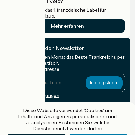
Was ist Accueil Vélo?
Accueil Vélo ist das 1. französische Label für
Radfahrer im Urlaub.
Mehr erfahren
Ich abonniere den Newsletter
Erhalten Sie jeden Monat das Beste Frankreichs per
Rad in Ihrem Postfach.
Meine E-Mail-Adresse
Meine
E-
Mail-
Anmeldebedingungen
Adresse
Gefördert im Rahmen von Destination France
Diese Webseite verwendet 'Cookies' um
Inhalte und Anzeigen zu personalisieren und
zu analysieren. Bestimmen Sie, welche
Dienste benutzt werden dürfen