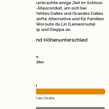
Österreich. Sie verbrachte einige Zeit im Schloss
von Sassetot-le-Mauconduit, um sich bei
Meerbädern in Petites Dalles und Grandes Dalles
zu erholen. Als sanfte Alternative und für Familien
bietet sich die Véloroute du Lin (Leinenroute)
zwischen Fécamp und Dieppe an.
Steigungen und Höhenunterschied
Anstiege:
330m
Abstiege:
321m
Tiefster Punkt:
4m
Höchster Punkt:
123m
Straßentypen
42km
(100%) Auf der Straße
Belag