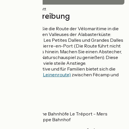
42km
(100%) Glatt
Wegbeschreibung
Ab Fécamp führt Sie die Route der Vélomaritime in die
Nähe der schönsten Valleuses der Alabasterküste:
Veulette-sur-Mer, Les Petites Dalles und Grandes Dalles
oder auch Saint-Pierre-en-Port (Die Route führt nicht
bis in die Valleuses hinein. Machen Sie einen Abstecher,
um das herrliche Naturschauspiel zu genießen). Diese
Etappe beinhaltet viele steile Anstiege.
Als sanfte Alternative und für Familien bietet sich die
Véloroute du Lin (Leinenroute)
zwischen Fécamp und
Dieppe an.
SNCF
Nahegelegene Bahnhöfe Le Tréport - Mers
Bahnhof Dieppe Bahnhof